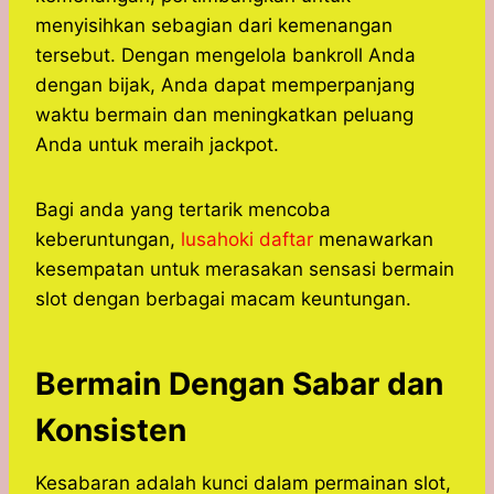
menyisihkan sebagian dari kemenangan
tersebut. Dengan mengelola bankroll Anda
dengan bijak, Anda dapat memperpanjang
waktu bermain dan meningkatkan peluang
Anda untuk meraih jackpot.
Bagi anda yang tertarik mencoba
keberuntungan,
lusahoki daftar
menawarkan
kesempatan untuk merasakan sensasi bermain
slot dengan berbagai macam keuntungan.
Bermain Dengan Sabar dan
Konsisten
Kesabaran adalah kunci dalam permainan slot,