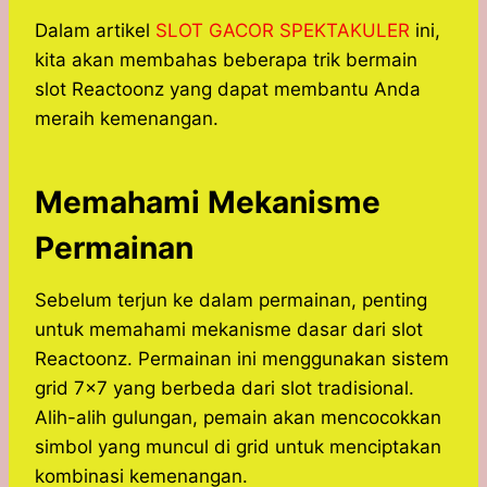
Dalam artikel
SLOT GACOR SPEKTAKULER
ini,
kita akan membahas beberapa trik bermain
slot Reactoonz yang dapat membantu Anda
meraih kemenangan.
Memahami Mekanisme
Permainan
Sebelum terjun ke dalam permainan, penting
untuk memahami mekanisme dasar dari slot
Reactoonz. Permainan ini menggunakan sistem
grid 7×7 yang berbeda dari slot tradisional.
Alih-alih gulungan, pemain akan mencocokkan
simbol yang muncul di grid untuk menciptakan
kombinasi kemenangan.