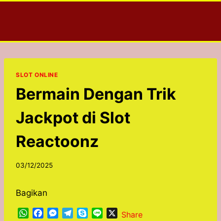
Skip
to
content
SLOT ONLINE
Bermain Dengan Trik
Jackpot di Slot
Reactoonz
03/12/2025
Bagikan
W
F
M
T
S
L
X
Share