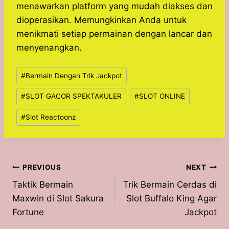
menawarkan platform yang mudah diakses dan
dioperasikan. Memungkinkan Anda untuk
menikmati setiap permainan dengan lancar dan
menyenangkan.
Post
#
Bermain Dengan Trik Jackpot
Tags:
#
SLOT GACOR SPEKTAKULER
#
SLOT ONLINE
#
Slot Reactoonz
Post
PREVIOUS
NEXT
Taktik Bermain
Trik Bermain Cerdas di
navigation
Maxwin di Slot Sakura
Slot Buffalo King Agar
Fortune
Jackpot