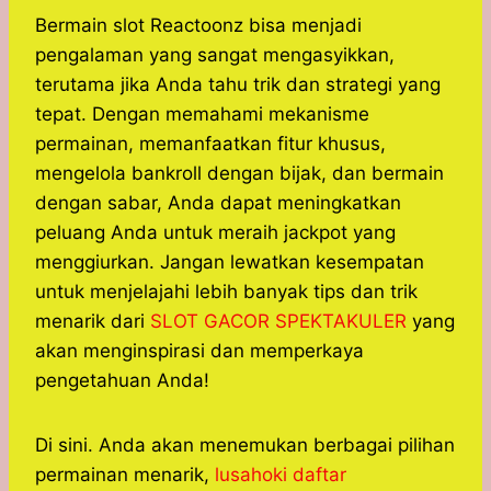
Bermain slot Reactoonz bisa menjadi
pengalaman yang sangat mengasyikkan,
terutama jika Anda tahu trik dan strategi yang
tepat. Dengan memahami mekanisme
permainan, memanfaatkan fitur khusus,
mengelola bankroll dengan bijak, dan bermain
dengan sabar, Anda dapat meningkatkan
peluang Anda untuk meraih jackpot yang
menggiurkan.
Jangan lewatkan kesempatan
untuk menjelajahi lebih banyak tips dan trik
menarik dari
SLOT GACOR SPEKTAKULER
yang
akan menginspirasi dan memperkaya
pengetahuan Anda!
Di sini. Anda akan menemukan berbagai pilihan
permainan menarik,
lusahoki daftar