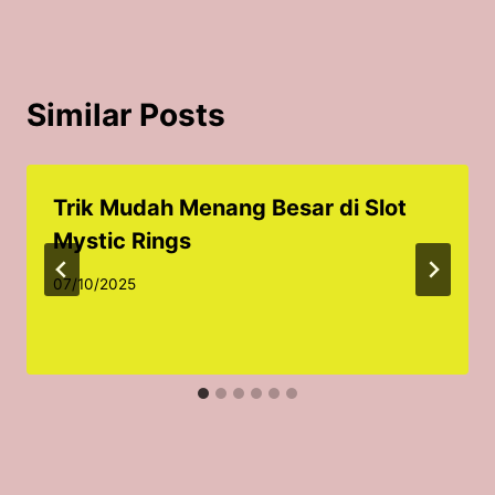
Similar Posts
Trik Mudah Menang Besar di Slot
Mystic Rings
07/10/2025