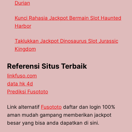
Durian
Kunci Rahasia Jackpot Bermain Slot Haunted
Harbor
Taklukkan Jackpot Dinosaurus Slot Jurassic
Kingdom
Referensi Situs Terbaik
linkfuso.com
data hk 4d
Prediksi Fusototo
Link alternatif
Fusototo
daftar dan login 100%
aman mudah gampang memberikan jackpot
besar yang bisa anda dapatkan di sini.