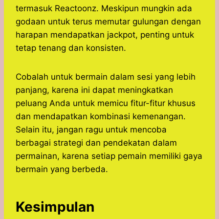
termasuk Reactoonz. Meskipun mungkin ada
godaan untuk terus memutar gulungan dengan
harapan mendapatkan jackpot, penting untuk
tetap tenang dan konsisten.
Cobalah untuk bermain dalam sesi yang lebih
panjang, karena ini dapat meningkatkan
peluang Anda untuk memicu fitur-fitur khusus
dan mendapatkan kombinasi kemenangan.
Selain itu, jangan ragu untuk mencoba
berbagai strategi dan pendekatan dalam
permainan, karena setiap pemain memiliki gaya
bermain yang berbeda.
Kesimpulan