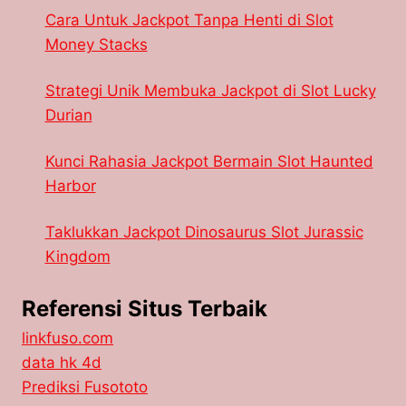
Cara Untuk Jackpot Tanpa Henti di Slot
Money Stacks
Strategi Unik Membuka Jackpot di Slot Lucky
Durian
Kunci Rahasia Jackpot Bermain Slot Haunted
Harbor
Taklukkan Jackpot Dinosaurus Slot Jurassic
Kingdom
Referensi Situs Terbaik
linkfuso.com
data hk 4d
Prediksi Fusototo