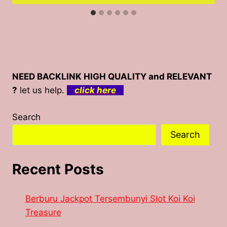
NEED BACKLINK HIGH QUALITY and RELEVANT
?
let us help.
click here
Search
Search
Recent Posts
Berburu Jackpot Tersembunyi Slot Koi Koi
Treasure