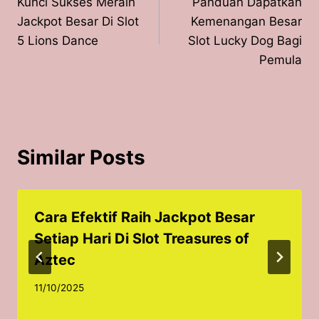
Kunci Sukses Meraih
Panduan Dapatkan
navigation
Jackpot Besar Di Slot
Kemenangan Besar
5 Lions Dance
Slot Lucky Dog Bagi
Pemula
Similar Posts
Cara Efektif Raih Jackpot Besar
Setiap Hari Di Slot Treasures of
Aztec
11/10/2025