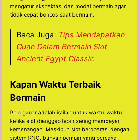
mengatur ekspektasi dan modal bermain agar
tidak cepat boncos saat bermain.
Baca Juga:
Tips Mendapatkan
Cuan Dalam Bermain Slot
Ancient Egypt Classic
Kapan Waktu Terbaik
Bermain
Pola gacor adalah istilah untuk waktu-waktu
ketika slot dianggap lebih sering membayar
kemenangan. Meskipun slot beroperasi dengan
sistem RNG, banyak pemain yang percaya