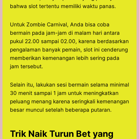
bahwa slot tertentu memiliki waktu panas.
Untuk Zombie Carnival, Anda bisa coba
bermain pada jam-jam di malam hari antara
pukul 22.00 sampai 02.00, karena berdasarkan
pengalaman banyak pemain, slot ini cenderung
memberikan kemenangan lebih sering pada
jam tersebut.
Selain itu, lakukan sesi bermain selama minimal
30 menit sampai 1 jam untuk meningkatkan
peluang menang karena seringkali kemenangan
besar muncul setelah beberapa putaran.
Trik Naik Turun Bet yang