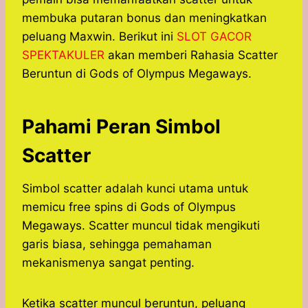
membuka putaran bonus dan meningkatkan
peluang Maxwin. Berikut ini
SLOT GACOR
SPEKTAKULER
akan memberi Rahasia Scatter
Beruntun di Gods of Olympus Megaways.
Pahami Peran Simbol
Scatter
Simbol scatter adalah kunci utama untuk
memicu free spins di Gods of Olympus
Megaways. Scatter muncul tidak mengikuti
garis biasa, sehingga pemahaman
mekanismenya sangat penting.
Ketika scatter muncul beruntun, peluang