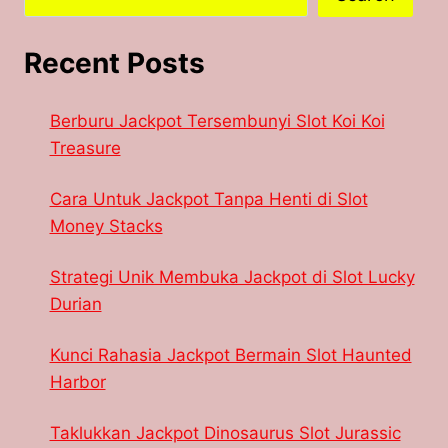
Recent Posts
Berburu Jackpot Tersembunyi Slot Koi Koi
Treasure
Cara Untuk Jackpot Tanpa Henti di Slot
Money Stacks
Strategi Unik Membuka Jackpot di Slot Lucky
Durian
Kunci Rahasia Jackpot Bermain Slot Haunted
Harbor
Taklukkan Jackpot Dinosaurus Slot Jurassic