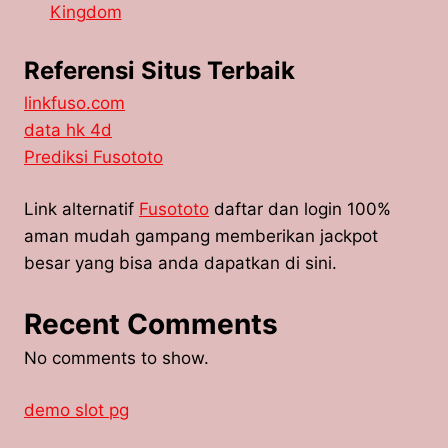
Kingdom
Referensi Situs Terbaik
linkfuso.com
data hk 4d
Prediksi Fusototo
Link alternatif
Fusototo
daftar dan login 100%
aman mudah gampang memberikan jackpot
besar yang bisa anda dapatkan di sini.
Recent Comments
No comments to show.
demo slot pg