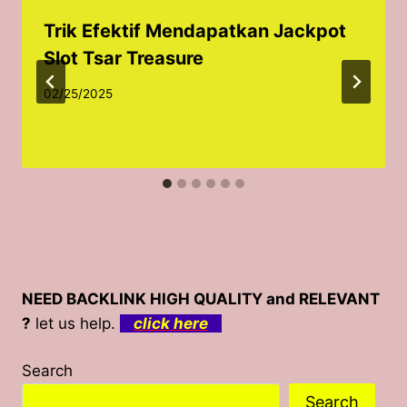
Trik Efektif Mendapatkan Jackpot
Slot Tsar Treasure
02/25/2025
NEED BACKLINK HIGH QUALITY and RELEVANT
?
let us help.
click here
Search
Search