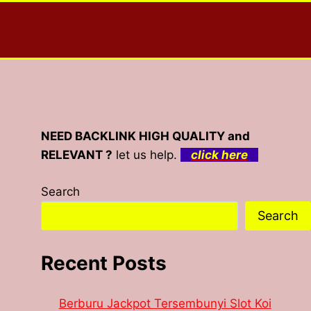
NEED BACKLINK HIGH QUALITY and
RELEVANT ?
let us help.
click here
Search
Search
Recent Posts
Berburu Jackpot Tersembunyi Slot Koi