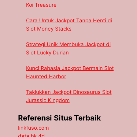
Koi Treasure
Cara Untuk Jackpot Tanpa Henti di
Slot Money Stacks
Strategi Unik Membuka Jackpot di
Slot Lucky Durian
Kunci Rahasia Jackpot Bermain Slot
Haunted Harbor
Taklukkan Jackpot Dinosaurus Slot
Jurassic Kingdom
Referensi Situs Terbaik
linkfuso.com
data hk 4d