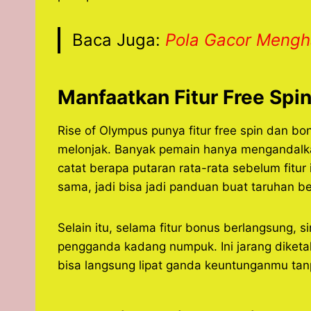
Baca Juga:
Pola Gacor Mengha
Manfaatkan Fitur Free Spi
Rise of Olympus punya fitur free spin dan b
melonjak. Banyak pemain hanya mengandalka
catat berapa putaran rata-rata sebelum fitur i
sama, jadi bisa jadi panduan buat taruhan be
Selain itu, selama fitur bonus berlangsung, 
pengganda kadang numpuk. Ini jarang diketa
bisa langsung lipat ganda keuntunganmu tan