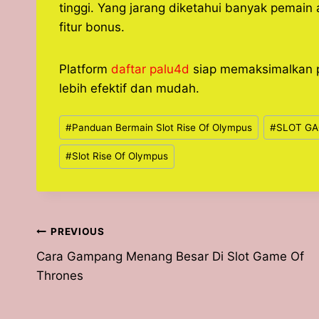
tinggi. Yang jarang diketahui banyak pemain
fitur bonus.
Platform
daftar palu4d
siap memaksimalkan pr
lebih efektif dan mudah.
Post
#
Panduan Bermain Slot Rise Of Olympus
#
SLOT G
Tags:
#
Slot Rise Of Olympus
Post
PREVIOUS
Cara Gampang Menang Besar Di Slot Game Of
navigation
Thrones