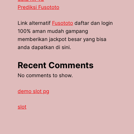
Prediksi Fusototo
Link alternatif
Fusototo
daftar dan login
100% aman mudah gampang
memberikan jackpot besar yang bisa
anda dapatkan di sini.
Recent Comments
No comments to show.
demo slot pg
slot