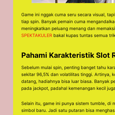
Game ini nggak cuma seru secara visual, tap
tiap spin. Banyak pemain cuma mengandalkan
meningkatkan peluang menang dan memaksima
SPEKTAKULER
bakal kupas tuntas semua trik
Pahami Karakteristik Slot
Sebelum mulai spin, penting banget tahu kara
sekitar 96,5% dan volatilitas tinggi. Artinya
datang, hadiahnya bisa luar biasa. Banyak p
pada jackpot, padahal kemenangan kecil juga
Selain itu, game ini punya sistem tumble, d
simbol baru. Jadi satu putaran bisa menghas