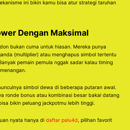
anisme ini bikin kamu bisa atur strategi taruhan
ower Dengan Maksimal
idon bukan cuma untuk hiasan. Mereka punya
da (multiplier) atau menghapus simbol tertentu
Banyak pemain pemula nggak sadar kalau timing
kemenangan.
a munculnya simbol dewa di beberapa putaran awal.
nya ronde bonus atau kombinasi besar bakal datang
bisa bikin peluang jackpotmu lebih tinggi.
uan nyata hanya di
daftar palu4d
, pilihan favorit