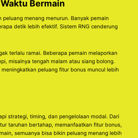
n Waktu Bermain
ikin peluang menang menurun. Banyak pemain
rapa detik lebih efektif. Sistem RNG cenderung
nggak terlalu ramai. Beberapa pemain melaporkan
epi, misalnya tengah malam atau siang bolong.
sa meningkatkan peluang fitur bonus muncul lebih
pi strategi, timing, dan pengelolaan modal. Dari
ur taruhan bertahap, memanfaatkan fitur bonus,
main, semuanya bisa bikin peluang menang lebih