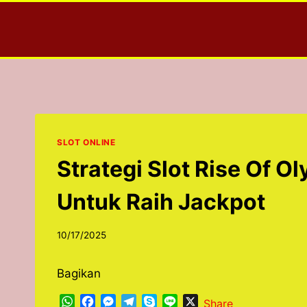
Skip
to
content
SLOT ONLINE
Strategi Slot Rise Of O
Untuk Raih Jackpot
10/17/2025
Bagikan
W
F
M
T
S
L
X
Share