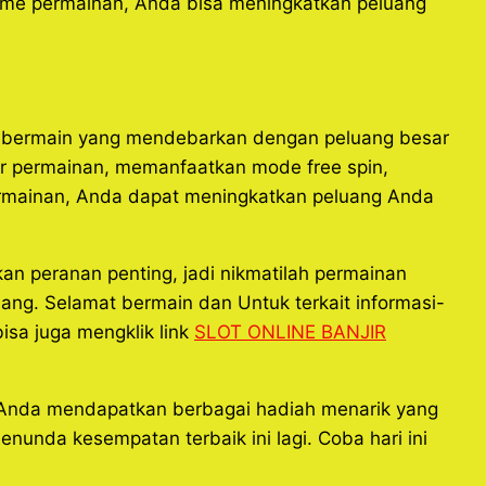
tme permainan, Anda bisa meningkatkan peluang
 bermain yang mendebarkan dengan peluang besar
ur permainan, memanfaatkan mode free spin,
permainan, Anda dapat meningkatkan peluang Anda
n peranan penting, jadi nikmatilah permainan
ang. Selamat bermain dan Untuk terkait informasi-
isa juga mengklik link
SLOT ONLINE BANJIR
 Anda mendapatkan berbagai hadiah menarik yang
enunda kesempatan terbaik ini lagi. Coba hari ini