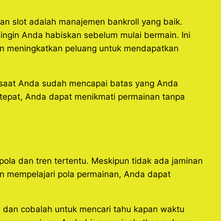
an slot adalah manajemen bankroll yang baik.
ngin Anda habiskan sebelum mulai bermain. Ini
n meningkatkan peluang untuk mendapatkan
 saat Anda sudah mencapai batas yang Anda
 tepat, Anda dapat menikmati permainan tanpa
 pola dan tren tertentu. Meskipun tidak ada jaminan
n mempelajari pola permainan, Anda dapat
l dan cobalah untuk mencari tahu kapan waktu