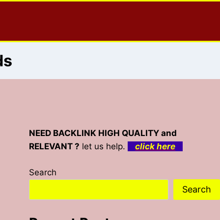
ds
NEED BACKLINK HIGH QUALITY and
RELEVANT ?
let us help.
click here
Search
Search