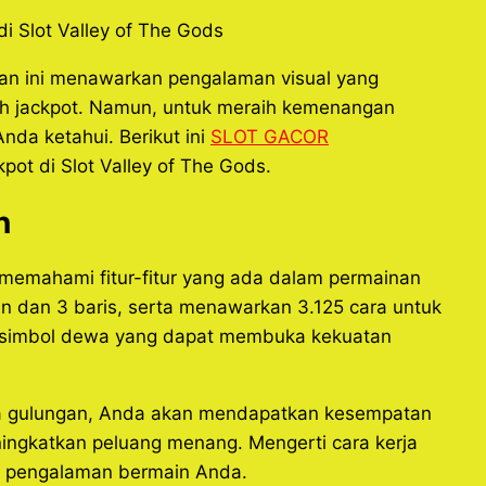
an ini menawarkan pengalaman visual yang
h jackpot. Namun, untuk meraih kemenangan
nda ketahui. Berikut ini
SLOT GACOR
t di Slot Valley of The Gods.
n
memahami fitur-fitur yang ada dalam permainan
ngan dan 3 baris, serta menawarkan 3.125 cara untuk
ah simbol dewa yang dapat membuka kekuatan
a gulungan, Anda akan mendapatkan kesempatan
ingkatkan peluang menang. Mengerti cara kerja
an pengalaman bermain Anda.