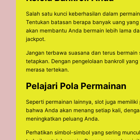
Salah satu kunci keberhasilan dalam permain
Tentukan batasan berapa banyak uang yang i
akan membantu Anda bermain lebih lama da
jackpot.
Jangan terbawa suasana dan terus bermain
tetapkan. Dengan pengelolaan bankroll yang
merasa tertekan.
Pelajari Pola Permainan
Seperti permainan lainnya, slot juga memiliki
bahwa Anda akan menang setiap kali, denga
meningkatkan peluang Anda.
Perhatikan simbol-simbol yang sering muncu