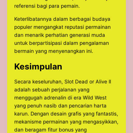
referensi bagi para pemain.
Keterlibatannya dalam berbagai budaya
populer mengangkat reputasi permainan
dan menarik perhatian generasi muda
untuk berpartisipasi dalam pengalaman
bermain yang menyenangkan ini.
Kesimpulan
Secara keseluruhan, Slot Dead or Alive II
adalah sebuah perjalanan yang
menggugah adrenalin di era Wild West
yang penuh nasib dan pencarian harta
karun. ​Dengan desain grafis yang fantastis,
mekanisme permainan yang mengasyikkan,
dan beragam fitur bonus yang