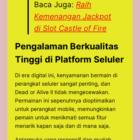
Baca Juga:
Raih
Kemenangan Jackpot
di Slot Castle of Fire
Pengalaman Berkualitas
Tinggi di Platform Seluler
Di era digital ini, kenyamanan bermain di
perangkat seluler sangat penting, dan
Dead or Alive II tidak mengecewakan.
Permainan ini sepenuhnya dioptimalkan
untuk perangkat mobile, memungkinkan
pemain untuk menikmati semua fitur
menarik kapan saja dan di mana saja.
Antarmuka yang responsif dan mudah