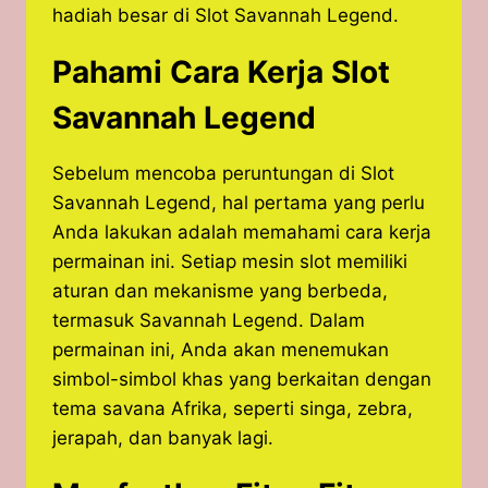
hadiah besar di Slot Savannah Legend.
Pahami Cara Kerja Slot
Savannah Legend
Sebelum mencoba peruntungan di Slot
Savannah Legend, hal pertama yang perlu
Anda lakukan adalah memahami cara kerja
permainan ini. Setiap mesin slot memiliki
aturan dan mekanisme yang berbeda,
termasuk Savannah Legend. Dalam
permainan ini, Anda akan menemukan
simbol-simbol khas yang berkaitan dengan
tema savana Afrika, seperti singa, zebra,
jerapah, dan banyak lagi.