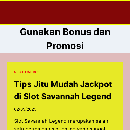
Skip
to
content
Gunakan Bonus dan
Promosi
SLOT ONLINE
Tips Jitu Mudah Jackpot
di Slot Savannah Legend
02/09/2025
Slot Savannah Legend merupakan salah
satu permainan slot online yang sangat