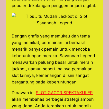
populer di kalangan penggemar judi digital.
Dengan grafis yang memukau dan tema
yang memikat, permainan ini berhasil
menarik banyak pemain untuk mencoba
keberuntungan mereka. Savannah Legend
menawarkan peluang besar untuk meraih
jackpot, namun seperti halnya permainan
slot lainnya, kemenangan di sini sangat
bergantung pada keberuntungan.
Dibawah ini
SLOT GACOR SPEKTAKULER
akan membahas berbagai strategi ampuh
yang dapat Anda terapkan untuk meraih