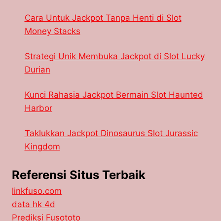
Cara Untuk Jackpot Tanpa Henti di Slot
Money Stacks
Strategi Unik Membuka Jackpot di Slot Lucky
Durian
Kunci Rahasia Jackpot Bermain Slot Haunted
Harbor
Taklukkan Jackpot Dinosaurus Slot Jurassic
Kingdom
Referensi Situs Terbaik
linkfuso.com
data hk 4d
Prediksi Fusototo