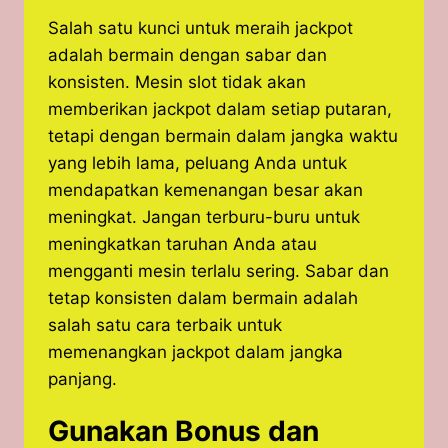
Salah satu kunci untuk meraih jackpot
adalah bermain dengan sabar dan
konsisten. Mesin slot tidak akan
memberikan jackpot dalam setiap putaran,
tetapi dengan bermain dalam jangka waktu
yang lebih lama, peluang Anda untuk
mendapatkan kemenangan besar akan
meningkat. Jangan terburu-buru untuk
meningkatkan taruhan Anda atau
mengganti mesin terlalu sering. Sabar dan
tetap konsisten dalam bermain adalah
salah satu cara terbaik untuk
memenangkan jackpot dalam jangka
panjang.
Gunakan Bonus dan