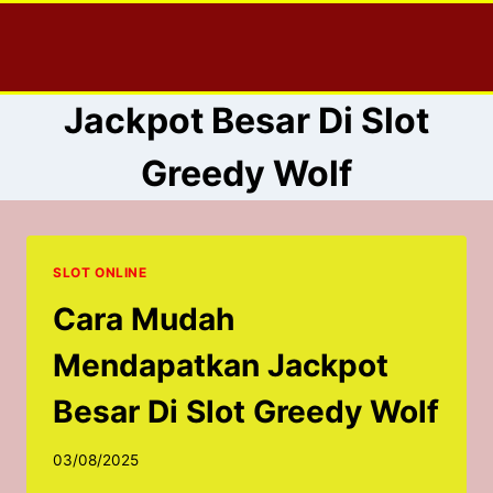
Skip
to
content
Jackpot Besar Di Slot
Greedy Wolf
SLOT ONLINE
Cara Mudah
Mendapatkan Jackpot
Besar Di Slot Greedy Wolf
03/08/2025