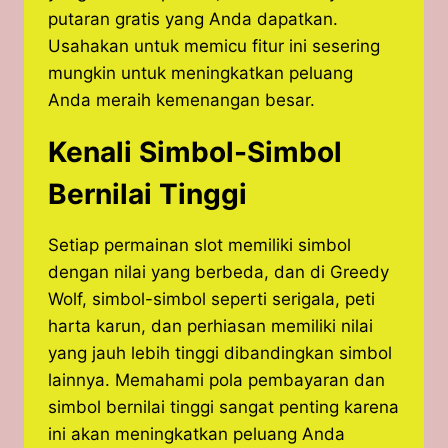
putaran gratis yang Anda dapatkan.
Usahakan untuk memicu fitur ini sesering
mungkin untuk meningkatkan peluang
Anda meraih kemenangan besar.
Kenali Simbol-Simbol
Bernilai Tinggi
Setiap permainan slot memiliki simbol
dengan nilai yang berbeda, dan di Greedy
Wolf, simbol-simbol seperti serigala, peti
harta karun, dan perhiasan memiliki nilai
yang jauh lebih tinggi dibandingkan simbol
lainnya. Memahami pola pembayaran dan
simbol bernilai tinggi sangat penting karena
ini akan meningkatkan peluang Anda