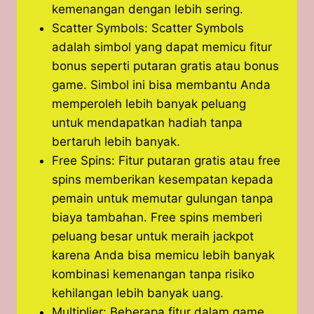
kemenangan dengan lebih sering.
Scatter Symbols: Scatter Symbols
adalah simbol yang dapat memicu fitur
bonus seperti putaran gratis atau bonus
game. Simbol ini bisa membantu Anda
memperoleh lebih banyak peluang
untuk mendapatkan hadiah tanpa
bertaruh lebih banyak.
Free Spins: Fitur putaran gratis atau free
spins memberikan kesempatan kepada
pemain untuk memutar gulungan tanpa
biaya tambahan. Free spins memberi
peluang besar untuk meraih jackpot
karena Anda bisa memicu lebih banyak
kombinasi kemenangan tanpa risiko
kehilangan lebih banyak uang.
Multiplier: Beberapa fitur dalam game