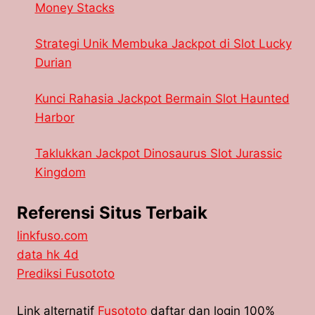
Money Stacks
Strategi Unik Membuka Jackpot di Slot Lucky
Durian
Kunci Rahasia Jackpot Bermain Slot Haunted
Harbor
Taklukkan Jackpot Dinosaurus Slot Jurassic
Kingdom
Referensi Situs Terbaik
linkfuso.com
data hk 4d
Prediksi Fusototo
Link alternatif
Fusototo
daftar dan login 100%