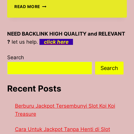
CARA
READ MORE
MUDAH
MENDAPATKAN
JACKPOT
BESAR
NEED BACKLINK HIGH QUALITY and RELEVANT
DI
?
let us help.
click here
SLOT
GREEDY
WOLF
Search
Search
Recent Posts
Berburu Jackpot Tersembunyi Slot Koi Koi
Treasure
Cara Untuk Jackpot Tanpa Henti di Slot