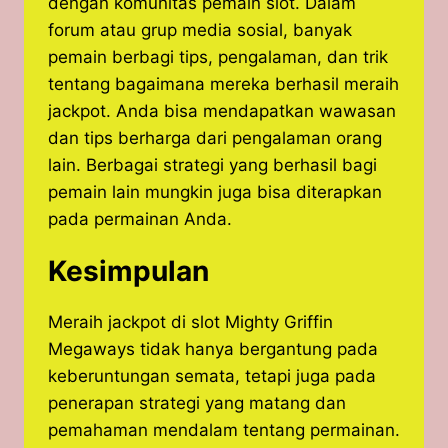
dengan komunitas pemain slot. Dalam
forum atau grup media sosial, banyak
pemain berbagi tips, pengalaman, dan trik
tentang bagaimana mereka berhasil meraih
jackpot. Anda bisa mendapatkan wawasan
dan tips berharga dari pengalaman orang
lain. Berbagai strategi yang berhasil bagi
pemain lain mungkin juga bisa diterapkan
pada permainan Anda.
Kesimpulan
​Meraih jackpot di slot Mighty Griffin
Megaways tidak hanya bergantung pada
keberuntungan semata, tetapi juga pada
penerapan strategi yang matang dan
pemahaman mendalam tentang permainan.​