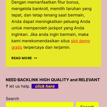
Dengan memanfaatkan fitur bonus,
mengelola bankroll, memilih taruhan yang
tepat, dan tetap tenang saat bermain,
Anda dapat meningkatkan peluang Anda
untuk memperoleh jackpot yang Anda
inginkan. Jika anda ingin bermain, maka
kami merekomendasikan situs
slot demo
gratis
terpercaya dan terjamin.
CARA
READ MORE
AGAR
MERAIH
JACKPOT
DI
NEED BACKLINK HIGH QUALITY and RELEVANT
SLOT
?
let us help.
click here
MIGHTY
GRIFFIN
MEGAWAYS
Search