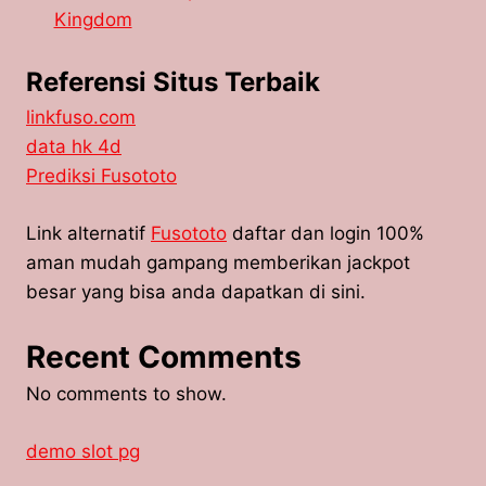
Kingdom
Referensi Situs Terbaik
linkfuso.com
data hk 4d
Prediksi Fusototo
Link alternatif
Fusototo
daftar dan login 100%
aman mudah gampang memberikan jackpot
besar yang bisa anda dapatkan di sini.
Recent Comments
No comments to show.
demo slot pg