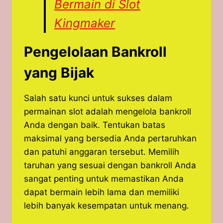
Bermain di Slot
Kingmaker
Pengelolaan Bankroll
yang Bijak
Salah satu kunci untuk sukses dalam
permainan slot adalah mengelola bankroll
Anda dengan baik. Tentukan batas
maksimal yang bersedia Anda pertaruhkan
dan patuhi anggaran tersebut. Memilih
taruhan yang sesuai dengan bankroll Anda
sangat penting untuk memastikan Anda
dapat bermain lebih lama dan memiliki
lebih banyak kesempatan untuk menang.