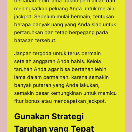
bertahan lebih lama dalam permainan dan
meningkatkan peluang Anda untuk meraih
jackpot. Sebelum mulai bermain, tentukan
berapa banyak uang yang Anda siap untuk
pertaruhkan dan tetap berpegang pada
batasan tersebut.
Jangan tergoda untuk terus bermain
setelah anggaran Anda habis. Kelola
taruhan Anda agar bisa bertahan lebih
lama dalam permainan, karena semakin
banyak putaran yang Anda lakukan,
semakin besar kemungkinan untuk memicu
fitur bonus atau mendapatkan jackpot.
Gunakan Strategi
Taruhan yang Tepat