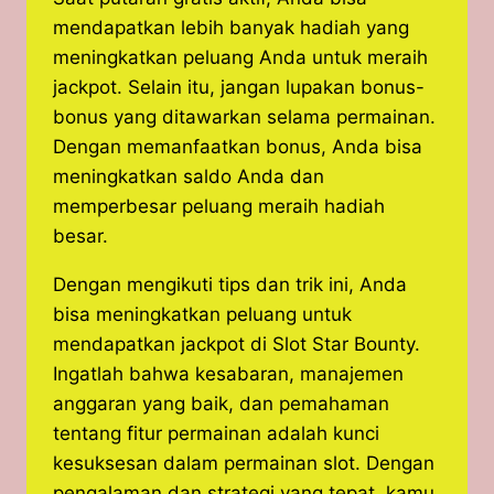
mendapatkan lebih banyak hadiah yang
meningkatkan peluang Anda untuk meraih
jackpot. Selain itu, jangan lupakan bonus-
bonus yang ditawarkan selama permainan.
Dengan memanfaatkan bonus, Anda bisa
meningkatkan saldo Anda dan
memperbesar peluang meraih hadiah
besar.
Dengan mengikuti tips dan trik ini, Anda
bisa meningkatkan peluang untuk
mendapatkan jackpot di Slot Star Bounty.
Ingatlah bahwa kesabaran, manajemen
anggaran yang baik, dan pemahaman
tentang fitur permainan adalah kunci
kesuksesan dalam permainan slot. Dengan
pengalaman dan strategi yang tepat, kamu