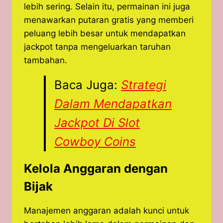
lebih sering. Selain itu, permainan ini juga
menawarkan putaran gratis yang memberi
peluang lebih besar untuk mendapatkan
jackpot tanpa mengeluarkan taruhan
tambahan.
Baca Juga:
Strategi
Dalam Mendapatkan
Jackpot Di Slot
Cowboy Coins
Kelola Anggaran dengan
Bijak
Manajemen anggaran adalah kunci untuk