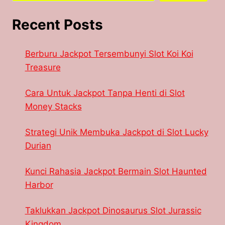
Recent Posts
Berburu Jackpot Tersembunyi Slot Koi Koi
Treasure
Cara Untuk Jackpot Tanpa Henti di Slot
Money Stacks
Strategi Unik Membuka Jackpot di Slot Lucky
Durian
Kunci Rahasia Jackpot Bermain Slot Haunted
Harbor
Taklukkan Jackpot Dinosaurus Slot Jurassic
Kingdom