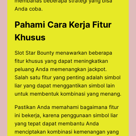
membahas beberapa strategi yang bisa
Anda coba.
Pahami Cara Kerja Fitur
Khusus
Slot Star Bounty menawarkan beberapa
fitur khusus yang dapat meningkatkan
peluang Anda memenangkan jackpot.
Salah satu fitur yang penting adalah simbol
liar yang dapat menggantikan simbol lain
untuk membentuk kombinasi yang menang.
Pastikan Anda memahami bagaimana fitur
ini bekerja, karena penggunaan simbol liar
yang tepat dapat membantu Anda
menciptakan kombinasi kemenangan yang