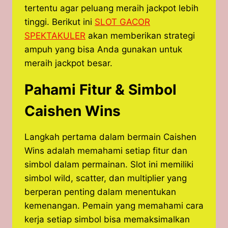
tertentu agar peluang meraih jackpot lebih
tinggi. Berikut ini
SLOT GACOR
SPEKTAKULER
akan memberikan strategi
ampuh yang bisa Anda gunakan untuk
meraih jackpot besar.
Pahami Fitur & Simbol
Caishen Wins
Langkah pertama dalam bermain Caishen
Wins adalah memahami setiap fitur dan
simbol dalam permainan. Slot ini memiliki
simbol wild, scatter, dan multiplier yang
berperan penting dalam menentukan
kemenangan. Pemain yang memahami cara
kerja setiap simbol bisa memaksimalkan