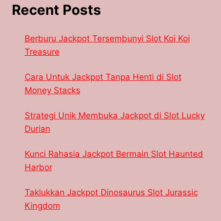
Recent Posts
Berburu Jackpot Tersembunyi Slot Koi Koi
Treasure
Cara Untuk Jackpot Tanpa Henti di Slot
Money Stacks
Strategi Unik Membuka Jackpot di Slot Lucky
Durian
Kunci Rahasia Jackpot Bermain Slot Haunted
Harbor
Taklukkan Jackpot Dinosaurus Slot Jurassic
Kingdom