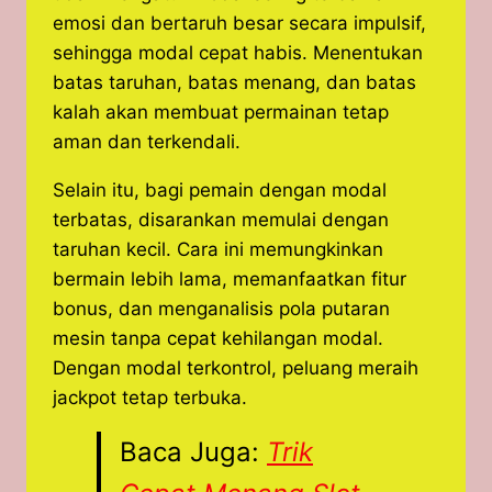
emosi dan bertaruh besar secara impulsif,
sehingga modal cepat habis. Menentukan
batas taruhan, batas menang, dan batas
kalah akan membuat permainan tetap
aman dan terkendali.
Selain itu, bagi pemain dengan modal
terbatas, disarankan memulai dengan
taruhan kecil. Cara ini memungkinkan
bermain lebih lama, memanfaatkan fitur
bonus, dan menganalisis pola putaran
mesin tanpa cepat kehilangan modal.
Dengan modal terkontrol, peluang meraih
jackpot tetap terbuka.
Baca Juga:
Trik