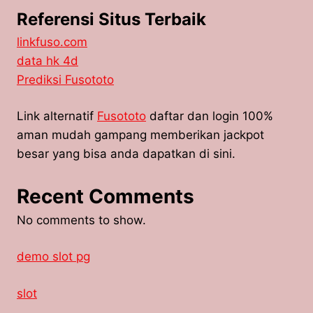
Referensi Situs Terbaik
linkfuso.com
data hk 4d
Prediksi Fusototo
Link alternatif
Fusototo
daftar dan login 100%
aman mudah gampang memberikan jackpot
besar yang bisa anda dapatkan di sini.
Recent Comments
No comments to show.
demo slot pg
slot