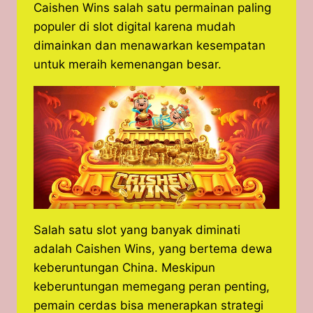
Caishen Wins salah satu permainan paling
populer di slot digital karena mudah
dimainkan dan menawarkan kesempatan
untuk meraih kemenangan besar.
Salah satu slot yang banyak diminati
adalah Caishen Wins, yang bertema dewa
keberuntungan China. Meskipun
keberuntungan memegang peran penting,
pemain cerdas bisa menerapkan strategi