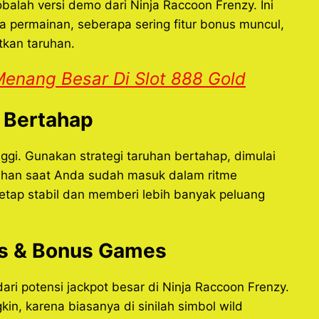
alah versi demo dari Ninja Raccoon Frenzy. Ini
permainan, seberapa sering fitur bonus muncul,
tkan taruhan.
Menang Besar Di Slot 888 Gold
 Bertahap
gi. Gunakan strategi taruhan bertahap, dimulai
erlahan saat Anda sudah masuk dalam ritme
tetap stabil dan memberi lebih banyak peluang
ins & Bonus Games
ri potensi jackpot besar di Ninja Raccoon Frenzy.
kin, karena biasanya di sinilah simbol wild