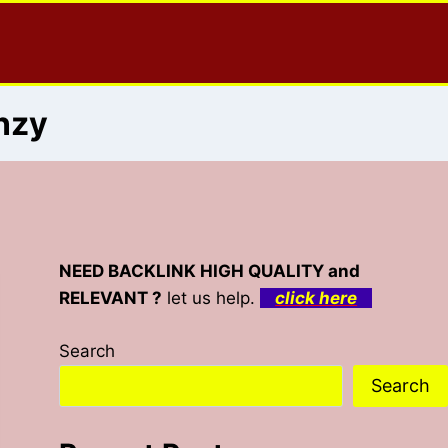
nzy
NEED BACKLINK HIGH QUALITY and
RELEVANT ?
let us help.
click here
Search
Search