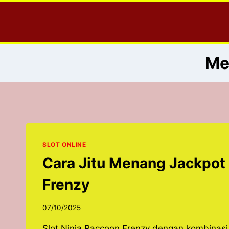
Skip
to
content
Me
SLOT ONLINE
Cara Jitu Menang Jackpot 
Frenzy
07/10/2025
Slot Ninja Raccoon Frenzy dengan kombinasi ka