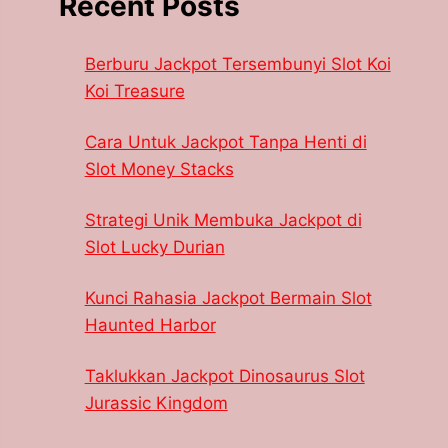
Recent Posts
Berburu Jackpot Tersembunyi Slot Koi
Koi Treasure
Cara Untuk Jackpot Tanpa Henti di
Slot Money Stacks
Strategi Unik Membuka Jackpot di
Slot Lucky Durian
Kunci Rahasia Jackpot Bermain Slot
Haunted Harbor
Taklukkan Jackpot Dinosaurus Slot
Jurassic Kingdom