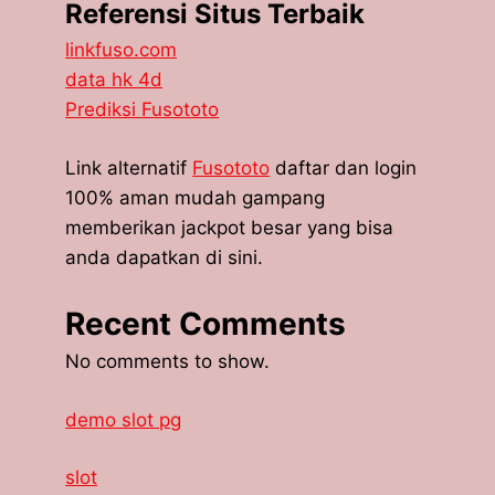
Referensi Situs Terbaik
linkfuso.com
data hk 4d
Prediksi Fusototo
Link alternatif
Fusototo
daftar dan login
100% aman mudah gampang
memberikan jackpot besar yang bisa
anda dapatkan di sini.
Recent Comments
No comments to show.
demo slot pg
slot