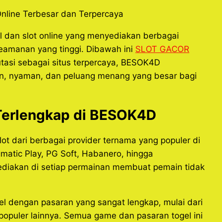
el dan slot online yang menyediakan berbagai
eamanan yang tinggi. Dibawah ini
SLOT GACOR
asi sebagai situs terpercaya, BESOK4D
, nyaman, dan peluang menang yang besar bagi
 Terlengkap di BESOK4D
t dari berbagai provider ternama yang populer di
gmatic Play, PG Soft, Habanero, hingga
sediakan di setiap permainan membuat pemain tidak
l dengan pasaran yang sangat lengkap, mulai dari
populer lainnya. Semua game dan pasaran togel ini