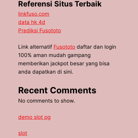
Referensi Situs Terbaik
linkfuso.com
data hk 4d
Prediksi Fusototo
Link alternatif
Fusototo
daftar dan login
100% aman mudah gampang
memberikan jackpot besar yang bisa
anda dapatkan di sini.
Recent Comments
No comments to show.
demo slot pg
slot