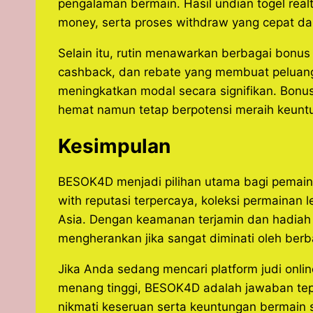
pengalaman bermain. Hasil undian togel rea
money, serta proses withdraw yang cepat da
Selain itu, rutin menawarkan berbagai bonu
cashback, dan rebate yang membuat peluan
meningkatkan modal secara signifikan. Bonu
hemat namun tetap berpotensi meraih keunt
Kesimpulan
BESOK4D menjadi pilihan utama bagi pemain 
with reputasi terpercaya, koleksi permainan l
Asia. Dengan keamanan terjamin dan hadiah 
mengherankan jika sangat diminati oleh ber
Jika Anda sedang mencari platform judi onl
menang tinggi, BESOK4D adalah jawaban tep
nikmati keseruan serta keuntungan bermain s