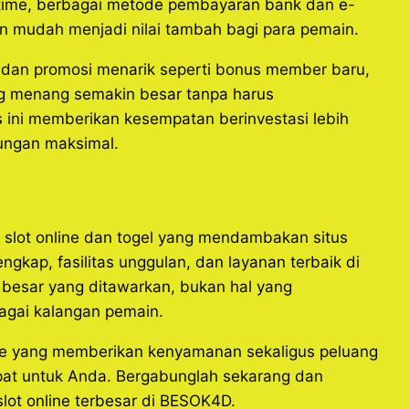
ltime, berbagai metode pembayaran bank dan e-
n mudah menjadi nilai tambah bagi para pemain.
s dan promosi menarik seperti bonus member baru,
g menang semakin besar tanpa harus
s ini memberikan kesempatan berinvestasi lebih
ungan maksimal.
slot online dan togel yang mendambakan situs
engkap, fasilitas unggulan, dan layanan terbaik di
besar yang ditawarkan, bukan hal yang
bagai kalangan pemain.
ine yang memberikan kenyamanan sekaligus peluang
at untuk Anda. Bergabunglah sekarang dan
lot online terbesar di BESOK4D.