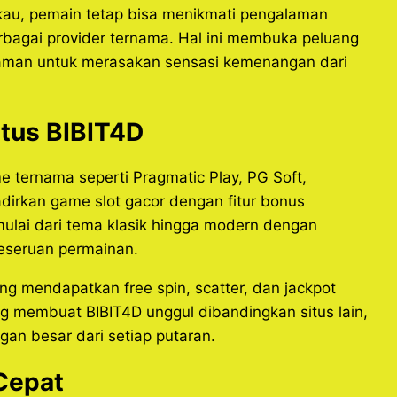
kau, pemain tetap bisa menikmati pengalaman
erbagai provider ternama. Hal ini membuka peluang
aman untuk merasakan sensasi kemenangan dari
itus BIBIT4D
ternama seperti Pragmatic Play, PG Soft,
dirkan game slot gacor dengan fitur bonus
mulai dari tema klasik hingga modern dengan
eseruan permainan.
g mendapatkan free spin, scatter, dan jackpot
yang membuat BIBIT4D unggul dibandingkan situs lain,
an besar dari setiap putaran.
Cepat