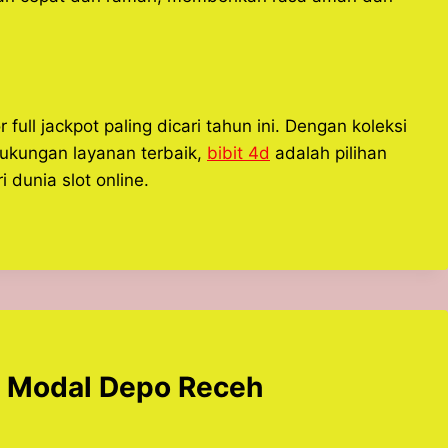
 full jackpot paling dicari tahun ini. Dengan koleksi
ukungan layanan terbaik,
bibit 4d
adalah pilihan
 dunia slot online.
ne Modal Depo Receh