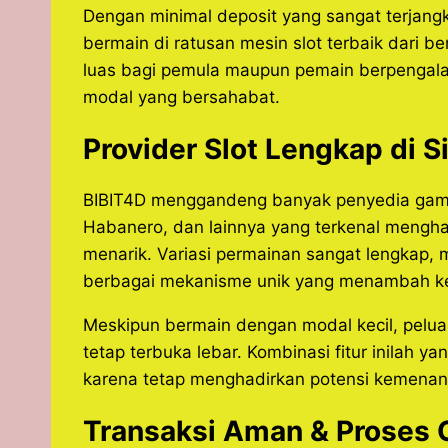
Dengan minimal deposit yang sangat terjang
bermain di ratusan mesin slot terbaik dari b
luas bagi pemula maupun pemain berpengal
modal yang bersahabat.
Provider Slot Lengkap di S
BIBIT4D menggandeng banyak penyedia game 
Habanero, dan lainnya yang terkenal mengha
menarik. Variasi permainan sangat lengkap, 
berbagai mekanisme unik yang menambah k
Meskipun bermain dengan modal kecil, peluan
tetap terbuka lebar. Kombinasi fitur inilah 
karena tetap menghadirkan potensi kemenang
Transaksi Aman & Proses 