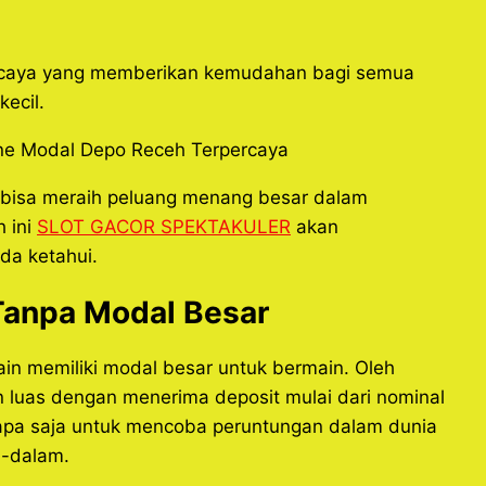
rpercaya yang memberikan kemudahan bagi semua
ecil.
p bisa meraih peluang menang besar dalam
h ini
SLOT GACOR SPEKTAKULER
akan
da ketahui.
 Tanpa Modal Besar
 memiliki modal besar untuk bermain. Oleh
n luas dengan menerima deposit mulai dari nominal
siapa saja untuk mencoba peruntungan dalam dunia
m-dalam.