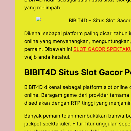
yang melimpah.
Dikenal sebagai platform paling dicari tahun
online yang menyenangkan, menguntungkan
pemain. Dibawah ini
SLOT GACOR SPEKTAK
wajib anda ketahui.
BIBIT4D Situs Slot Gacor 
BIBIT4D dikenal sebagai platform slot online 
online. Beragam game dari provider ternama 
disediakan dengan RTP tinggi yang menjamin
Banyak pemain telah membuktikan bahwa berm
jackpot spektakuler. Fitur-fitur unggulan seper