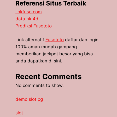
Referensi Situs Terbaik
linkfuso.com
data hk 4d
Prediksi Fusototo
Link alternatif
Fusototo
daftar dan login
100% aman mudah gampang
memberikan jackpot besar yang bisa
anda dapatkan di sini.
Recent Comments
No comments to show.
demo slot pg
slot