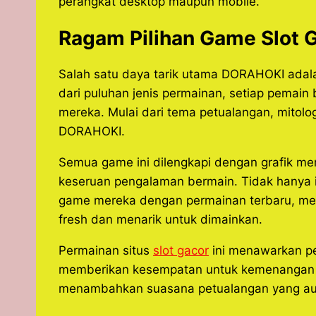
perangkat desktop maupun mobile.
Ragam Pilihan Game Slot 
Salah satu daya tarik utama DORAHOKI adala
dari puluhan jenis permainan, setiap pemain
mereka. Mulai dari tema petualangan, mitologi
DORAHOKI.
Semua game ini dilengkapi dengan grafik 
keseruan pengalaman bermain. Tidak hanya 
game mereka dengan permainan terbaru, mem
fresh dan menarik untuk dimainkan.
Permainan situs
slot gacor
ini menawarkan pe
memberikan kesempatan untuk kemenangan bes
menambahkan suasana petualangan yang aut