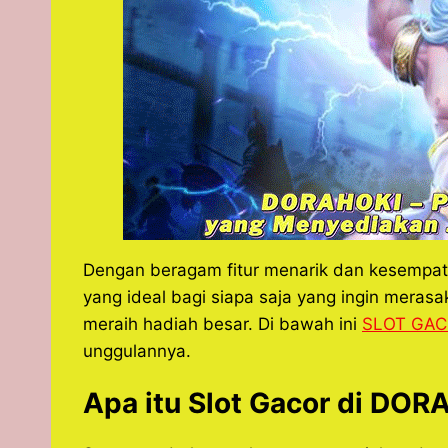
Dengan beragam fitur menarik dan kesempa
yang ideal bagi siapa saja yang ingin meras
meraih hadiah besar. Di bawah ini
SLOT GAC
unggulannya.
Apa itu Slot Gacor di DO