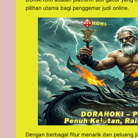
pilihan utama bagi penggemar judi online.
Dengan berbagai fitur menarik dan peluan