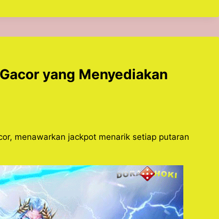
 Gacor yang Menyediakan
or, menawarkan jackpot menarik setiap putaran