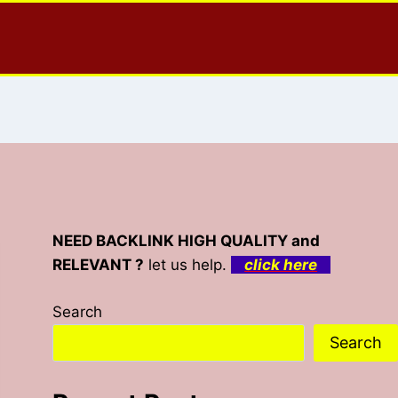
NEED BACKLINK HIGH QUALITY and
RELEVANT ?
let us help.
click here
Search
Search