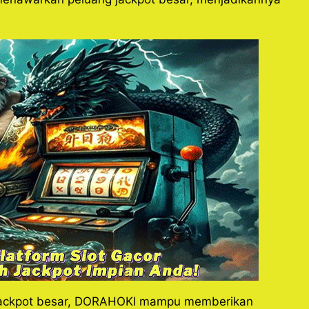
g jackpot besar, DORAHOKI mampu memberikan