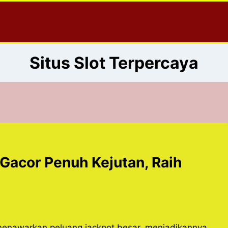
Situs Slot Terpercaya
Gacor Penuh Kejutan, Raih
menawarkan peluang jackpot besar, menjadikannya