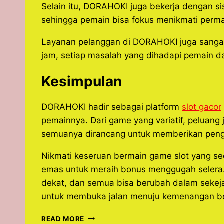
Selain itu, DORAHOKI juga bekerja dengan 
sehingga pemain bisa fokus menikmati perma
Layanan pelanggan di DORAHOKI juga sangat
jam, setiap masalah yang dihadapi pemain da
Kesimpulan
DORAHOKI hadir sebagai platform
slot gacor
pemainnya. Dari game yang variatif, peluan
semuanya dirancang untuk memberikan penga
Nikmati keseruan bermain game slot yang sed
emas untuk meraih bonus menggugah seler
dekat, dan semua bisa berubah dalam sekeja
untuk membuka jalan menuju kemenangan berl
DORAHOKI
READ MORE