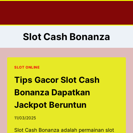
Skip
to
content
Slot Cash Bonanza
SLOT ONLINE
Tips Gacor Slot Cash
Bonanza Dapatkan
Jackpot Beruntun
11/03/2025
Slot Cash Bonanza adalah permainan slot