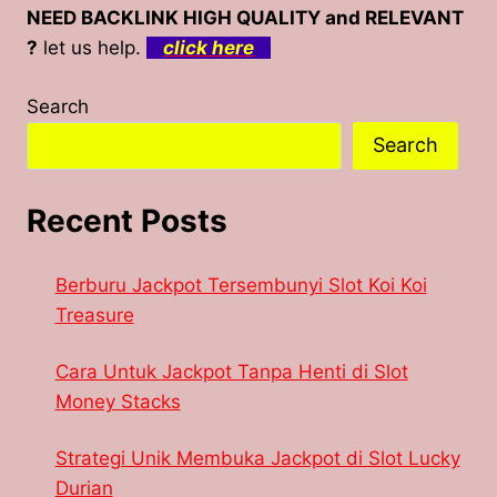
BONANZA
NEED BACKLINK HIGH QUALITY and RELEVANT
DAPATKAN
?
let us help.
click here
JACKPOT
BERUNTUN
Search
Search
Recent Posts
Berburu Jackpot Tersembunyi Slot Koi Koi
Treasure
Cara Untuk Jackpot Tanpa Henti di Slot
Money Stacks
Strategi Unik Membuka Jackpot di Slot Lucky
Durian