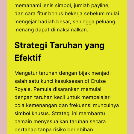
memahami jenis simbol, jumlah payline,
dan cara fitur bonus bekerja sebelum mulai
mengejar hadiah besar, sehingga peluang
menang dapat dimaksimalkan.
Strategi Taruhan yang
Efektif
Mengatur taruhan dengan bijak menjadi
salah satu kunci kesuksesan di Cruise
Royale. Pemula disarankan memulai
dengan taruhan kecil untuk mempelajari
pola kemenangan dan frekuensi munculnya
simbol khusus. Strategi ini membantu
pemain menyesuaikan taruhan secara
bertahap tanpa risiko berlebihan.