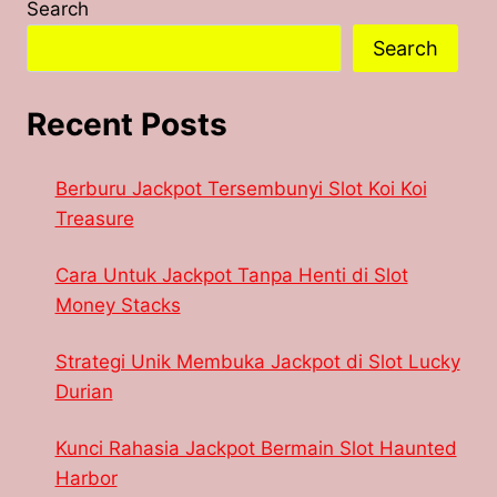
TAHUN
Search
INI
Search
Recent Posts
Berburu Jackpot Tersembunyi Slot Koi Koi
Treasure
Cara Untuk Jackpot Tanpa Henti di Slot
Money Stacks
Strategi Unik Membuka Jackpot di Slot Lucky
Durian
Kunci Rahasia Jackpot Bermain Slot Haunted
Harbor