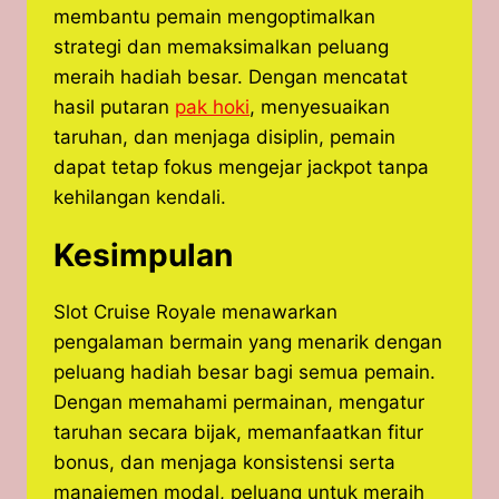
membantu pemain mengoptimalkan
strategi dan memaksimalkan peluang
meraih hadiah besar. Dengan mencatat
hasil putaran
pak hoki
, menyesuaikan
taruhan, dan menjaga disiplin, pemain
dapat tetap fokus mengejar jackpot tanpa
kehilangan kendali.
Kesimpulan
Slot Cruise Royale menawarkan
pengalaman bermain yang menarik dengan
peluang hadiah besar bagi semua pemain.
Dengan memahami permainan, mengatur
taruhan secara bijak, memanfaatkan fitur
bonus, dan menjaga konsistensi serta
manajemen modal, peluang untuk meraih