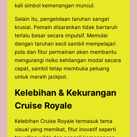
kali simbol kemenangan muncul.
Selain itu, pengelolaan taruhan sangat
krusial. Pemain disarankan tidak bertaruh
terlalu besar secara impulsif. Memulai
dengan taruhan kecil sambil mempelajari
pola dan fitur permainan akan membantu
mengurangi risiko kehilangan modal secara
cepat, sambil tetap membuka peluang
untuk meraih jackpot.
Kelebihan & Kekurangan
Cruise Royale
Kelebihan Cruise Royale termasuk tema
visual yang memikat, fitur inovatif seperti