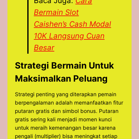
Baca Juga:
Cara
Bermain Slot
Caishen’s Cash Modal
10K Langsung Cuan
Besar
Strategi Bermain Untuk
Maksimalkan Peluang
Strategi penting yang diterapkan pemain
berpengalaman adalah memanfaatkan fitur
putaran gratis dan simbol bonus. Putaran
gratis sering kali menjadi momen kunci
untuk meraih kemenangan besar karena
pengali (multiplier) bisa meningkat setiap