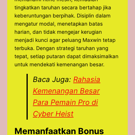
tingkatkan taruhan secara bertahap jika
keberuntungan berpihak. Disiplin dalam
mengatur modal, menetapkan batas
harian, dan tidak mengejar kerugian
menjadi kunci agar peluang Maxwin tetap
terbuka. Dengan strategi taruhan yang
tepat, setiap putaran dapat dimaksimalkan
untuk mendekati kemenangan besar.
Baca Juga:
Rahasia
Kemenangan Besar
Para Pemain Pro di
Cyber Heist
Memanfaatkan Bonus