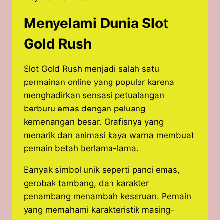
Menyelami Dunia Slot
Gold Rush
Slot Gold Rush menjadi salah satu
permainan online yang populer karena
menghadirkan sensasi petualangan
berburu emas dengan peluang
kemenangan besar. Grafisnya yang
menarik dan animasi kaya warna membuat
pemain betah berlama-lama.
Banyak simbol unik seperti panci emas,
gerobak tambang, dan karakter
penambang menambah keseruan. Pemain
yang memahami karakteristik masing-