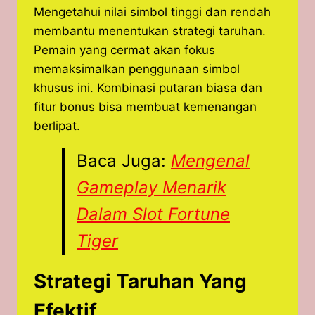
Mengetahui nilai simbol tinggi dan rendah
membantu menentukan strategi taruhan.
Pemain yang cermat akan fokus
memaksimalkan penggunaan simbol
khusus ini. Kombinasi putaran biasa dan
fitur bonus bisa membuat kemenangan
berlipat.
Baca Juga:
Mengenal
Gameplay Menarik
Dalam Slot Fortune
Tiger
Strategi Taruhan Yang
Efektif