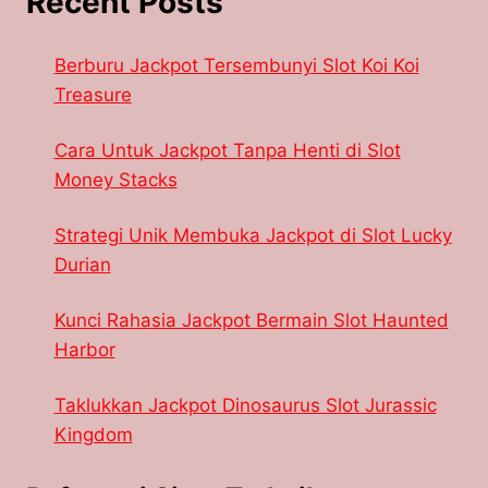
Recent Posts
Berburu Jackpot Tersembunyi Slot Koi Koi
Treasure
Cara Untuk Jackpot Tanpa Henti di Slot
Money Stacks
Strategi Unik Membuka Jackpot di Slot Lucky
Durian
Kunci Rahasia Jackpot Bermain Slot Haunted
Harbor
Taklukkan Jackpot Dinosaurus Slot Jurassic
Kingdom