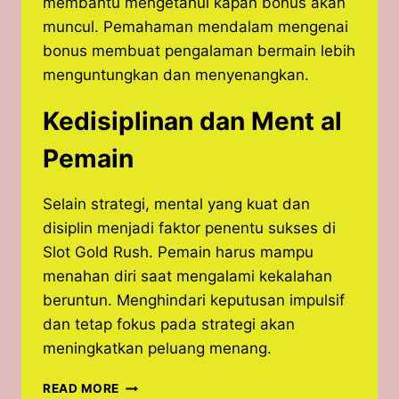
membantu mengetahui kapan bonus akan
muncul. Pemahaman mendalam mengenai
bonus membuat pengalaman bermain lebih
menguntungkan dan menyenangkan.
Kedisiplinan dan Ment al
Pemain
Selain strategi, mental yang kuat dan
disiplin menjadi faktor penentu sukses di
Slot Gold Rush. Pemain harus mampu
menahan diri saat mengalami kekalahan
beruntun. Menghindari keputusan impulsif
dan tetap fokus pada strategi akan
meningkatkan peluang menang.
CARA
READ MORE