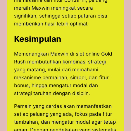
meraih Maxwin meningkat secara
signifikan, sehingga setiap putaran bisa
memberikan hasil lebih optimal.
Kesimpulan
Memenangkan Maxwin di slot online Gold
Rush membutuhkan kombinasi strategi
yang matang, mulai dari memahami
mekanisme permainan, simbol, dan fitur
bonus, hingga mengatur modal dan
strategi taruhan dengan disiplin.
Pemain yang cerdas akan memanfaatkan
setiap peluang yang ada, fokus pada fitur
tambahan, dan mengatur modal agar tetap
aman. Dengan pendekatan yang sistematis