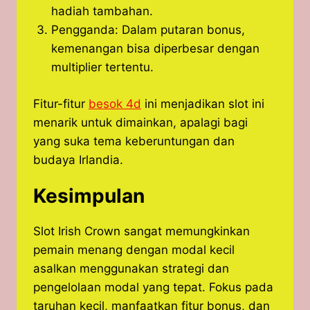
hadiah tambahan.
Pengganda: Dalam putaran bonus,
kemenangan bisa diperbesar dengan
multiplier tertentu.
Fitur-fitur
besok 4d
ini menjadikan slot ini
menarik untuk dimainkan, apalagi bagi
yang suka tema keberuntungan dan
budaya Irlandia.
Kesimpulan
Slot Irish Crown sangat memungkinkan
pemain menang dengan modal kecil
asalkan menggunakan strategi dan
pengelolaan modal yang tepat. Fokus pada
taruhan kecil, manfaatkan fitur bonus, dan