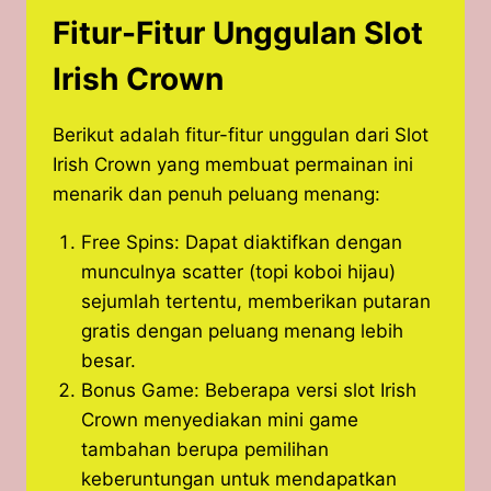
Fitur-Fitur Unggulan Slot
Irish Crown
Berikut adalah fitur-fitur unggulan dari Slot
Irish Crown yang membuat permainan ini
menarik dan penuh peluang menang:
Free Spins: Dapat diaktifkan dengan
munculnya scatter (topi koboi hijau)
sejumlah tertentu, memberikan putaran
gratis dengan peluang menang lebih
besar.
Bonus Game: Beberapa versi slot Irish
Crown menyediakan mini game
tambahan berupa pemilihan
keberuntungan untuk mendapatkan