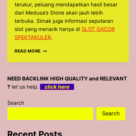
terukur, peluang mendapatkan hasil besar
dari Medusa’s Stone akan jauh lebih
terbuka. Simak juga informasi seputaran
slot yang menarik hanya di
SLOT GACOR
SPEKTAKULER
.
STRATEGI
READ MORE
AKURAT
PASTI
GACOR
DI
NEED BACKLINK HIGH QUALITY and RELEVANT
MEDUSA’S
?
let us help.
click here
STONE
Search
Search
Recent Posts