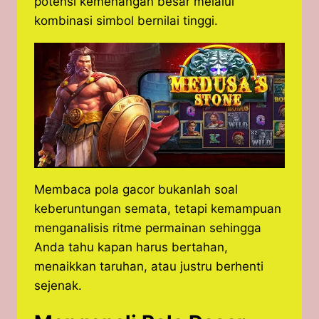
potensi kemenangan besar melalui
kombinasi simbol bernilai tinggi.
Membaca pola gacor bukanlah soal
keberuntungan semata, tetapi kemampuan
menganalisis ritme permainan sehingga
Anda tahu kapan harus bertahan,
menaikkan taruhan, atau justru berhenti
sejenak.