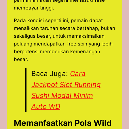
permainan akan segera memasuki fase
membayar tinggi.
Pada kondisi seperti ini, pemain dapat
menaikkan taruhan secara bertahap, bukan
sekaligus besar, untuk memaksimalkan
peluang mendapatkan free spin yang lebih
berpotensi memberikan kemenangan
besar.
Baca Juga:
Cara
Jackpot Slot Running
Sushi Modal Minim
Auto WD
Memanfaatkan Pola Wild