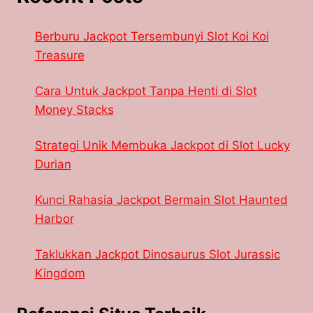
Berburu Jackpot Tersembunyi Slot Koi Koi
Treasure
Cara Untuk Jackpot Tanpa Henti di Slot
Money Stacks
Strategi Unik Membuka Jackpot di Slot Lucky
Durian
Kunci Rahasia Jackpot Bermain Slot Haunted
Harbor
Taklukkan Jackpot Dinosaurus Slot Jurassic
Kingdom