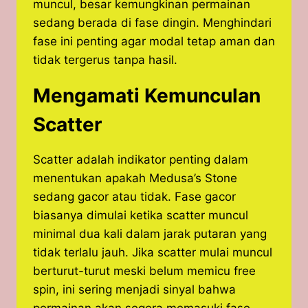
muncul, besar kemungkinan permainan
sedang berada di fase dingin. Menghindari
fase ini penting agar modal tetap aman dan
tidak tergerus tanpa hasil.
Mengamati Kemunculan
Scatter
Scatter adalah indikator penting dalam
menentukan apakah Medusa’s Stone
sedang gacor atau tidak. Fase gacor
biasanya dimulai ketika scatter muncul
minimal dua kali dalam jarak putaran yang
tidak terlalu jauh. Jika scatter mulai muncul
berturut-turut meski belum memicu free
spin, ini sering menjadi sinyal bahwa