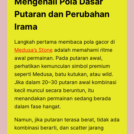
Mengenali Pola Dasar
Putaran dan Perubahan
Irama
Langkah pertama membaca pola gacor di
Medusa’s Stone
adalah memahami ritme
awal permainan. Pada putaran awal,
perhatikan kemunculan simbol premium
seperti Medusa, batu kutukan, atau wild.
Jika dalam 20–30 putaran awal kombinasi
kecil muncul secara beruntun, itu
menandakan permainan sedang berada
dalam fase hangat.
Namun, jika putaran terasa berat, tidak ada
kombinasi berarti, dan scatter jarang