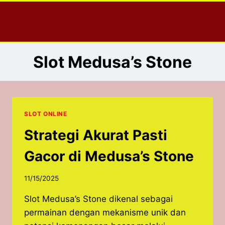
Skip
to
content
Slot Medusa’s Stone
SLOT ONLINE
Strategi Akurat Pasti
Gacor di Medusa’s Stone
11/15/2025
Slot Medusa’s Stone dikenal sebagai
permainan dengan mekanisme unik dan