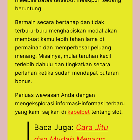
melebihi batas tersebut meskipun sedang
beruntung.
Bermain secara bertahap dan tidak
terburu-buru menghabiskan modal akan
membuat kamu lebih tahan lama di
permainan dan memperbesar peluang
menang. Misalnya, mulai taruhan kecil
terlebih dahulu dan tingkatkan secara
perlahan ketika sudah mendapat putaran
bonus.
Perluas wawasan Anda dengan
mengeksplorasi informasi-informasi terbaru
yang kami sajikan di
kabelbet
tentang slot.
Baca Juga:
Cara Jitu
dan Mudah Menang