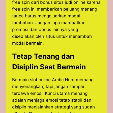
free spin dari bonus situs judi online karena
free spin ini memberikan peluang menang
tanpa harus mengeluarkan modal
tambahan. Jangan lupa manfaatkan
promosi dan bonus lainnya yang
disediakan oleh situs untuk menambah
modal bermain.
Tetap Tenang dan
Disiplin Saat Bermain
Bermain slot online Arctic Hunt memang
menyenangkan, tapi jangan sampai
terbawa emosi. Kunci utama menang
adalah menjaga emosi tetap stabil dan
disiplin menjalankan strategi yang sudah