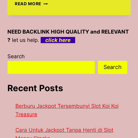
STRATEGI
READ MORE
JITU
MUDAH
MENANG
DI
NEED BACKLINK HIGH QUALITY and RELEVANT
SLOT
?
let us help.
click here
ONLINE
ARCTIC
HUNT
Search
Search
Recent Posts
Berburu Jackpot Tersembunyi Slot Koi Koi
Treasure
Cara Untuk Jackpot Tanpa Henti di Slot