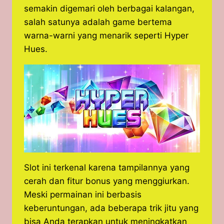
semakin digemari oleh berbagai kalangan,
salah satunya adalah game bertema
warna-warni yang menarik seperti Hyper
Hues.
Slot ini terkenal karena tampilannya yang
cerah dan fitur bonus yang menggiurkan.
Meski permainan ini berbasis
keberuntungan, ada beberapa trik jitu yang
bisa Anda terapkan untuk meningkatkan