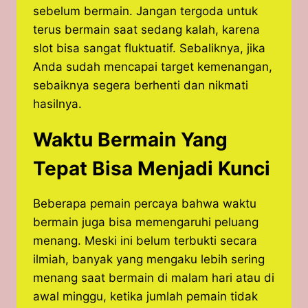
sebelum bermain. Jangan tergoda untuk
terus bermain saat sedang kalah, karena
slot bisa sangat fluktuatif. Sebaliknya, jika
Anda sudah mencapai target kemenangan,
sebaiknya segera berhenti dan nikmati
hasilnya.
Waktu Bermain Yang
Tepat Bisa Menjadi Kunci
Beberapa pemain percaya bahwa waktu
bermain juga bisa memengaruhi peluang
menang. Meski ini belum terbukti secara
ilmiah, banyak yang mengaku lebih sering
menang saat bermain di malam hari atau di
awal minggu, ketika jumlah pemain tidak