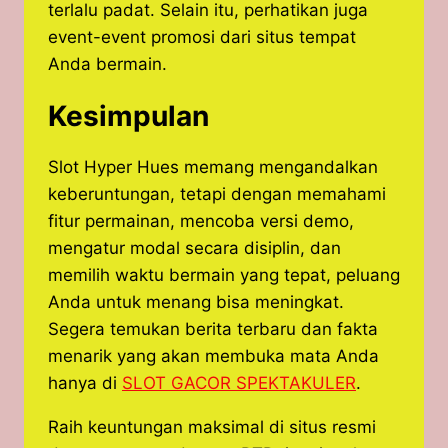
terlalu padat. Selain itu, perhatikan juga
event-event promosi dari situs tempat
Anda bermain.
Kesimpulan
Slot Hyper Hues memang mengandalkan
keberuntungan, tetapi dengan memahami
fitur permainan, mencoba versi demo,
mengatur modal secara disiplin, dan
memilih waktu bermain yang tepat, peluang
Anda untuk menang bisa meningkat.
Segera temukan berita terbaru dan fakta
menarik yang akan membuka mata Anda
hanya di
SLOT GACOR SPEKTAKULER
.
Raih keuntungan maksimal di situs resmi