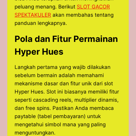
peluang menang. Berikut
SLOT GACOR
SPEKTAKULER
akan membahas tentang
panduan lengkapnya.
Pola dan Fitur Permainan
Hyper Hues
Langkah pertama yang wajib dilakukan
sebelum bermain adalah memahami
mekanisme dasar dan fitur unik dari slot
Hyper Hues. Slot ini biasanya memiliki fitur
seperti cascading reels, multiplier dinamis,
dan free spins. Pastikan Anda membaca
paytable (tabel pembayaran) untuk
mengetahui simbol mana yang paling
menguntungkan.