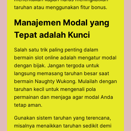
taruhan atau menggunakan fitur bonus.
Manajemen Modal yang
Tepat adalah Kunci
Salah satu trik paling penting dalam
bermain slot online adalah mengatur modal
dengan bijak. Jangan tergoda untuk
langsung memasang taruhan besar saat
bermain Naughty Wukong. Mulailah dengan
taruhan kecil untuk mengenali pola
permainan dan menjaga agar modal Anda
tetap aman.
Gunakan sistem taruhan yang terencana,
misalnya menaikkan taruhan sedikit demi