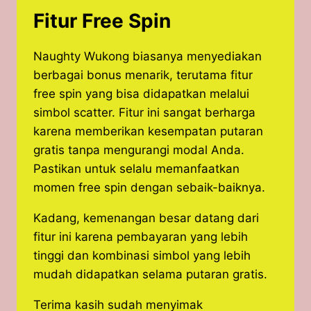
Fitur Free Spin
Naughty Wukong biasanya menyediakan
berbagai bonus menarik, terutama fitur
free spin yang bisa didapatkan melalui
simbol scatter. Fitur ini sangat berharga
karena memberikan kesempatan putaran
gratis tanpa mengurangi modal Anda.
Pastikan untuk selalu memanfaatkan
momen free spin dengan sebaik-baiknya.
Kadang, kemenangan besar datang dari
fitur ini karena pembayaran yang lebih
tinggi dan kombinasi simbol yang lebih
mudah didapatkan selama putaran gratis.
Terima kasih sudah menyimak