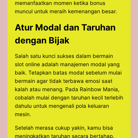
memanfaatkan momen ketika bonus
muncul untuk meraih kemenangan besar.
Atur Modal dan Taruhan
dengan Bijak
Salah satu kunci sukses dalam bermain
slot online adalah manajemen modal yang
baik. Tetapkan batas modal sebelum mulai
bermain agar tidak terbawa emosi saat
kalah atau menang. Pada Rainbow Mania,
cobalah mulai dengan taruhan kecil terlebih
dahulu untuk mengenali pola keluaran
mesin.
Setelah merasa cukup yakin, kamu bisa
meningkatkan taruhan secara bertahap.