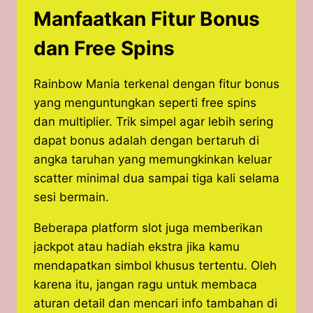
Manfaatkan Fitur Bonus
dan Free Spins
Rainbow Mania terkenal dengan fitur bonus
yang menguntungkan seperti free spins
dan multiplier. Trik simpel agar lebih sering
dapat bonus adalah dengan bertaruh di
angka taruhan yang memungkinkan keluar
scatter minimal dua sampai tiga kali selama
sesi bermain.
Beberapa platform slot juga memberikan
jackpot atau hadiah ekstra jika kamu
mendapatkan simbol khusus tertentu. Oleh
karena itu, jangan ragu untuk membaca
aturan detail dan mencari info tambahan di