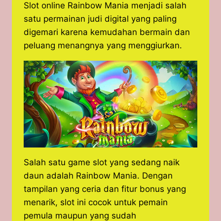
Slot online Rainbow Mania menjadi salah
satu permainan judi digital yang paling
digemari karena kemudahan bermain dan
peluang menangnya yang menggiurkan.
Salah satu game slot yang sedang naik
daun adalah Rainbow Mania. Dengan
tampilan yang ceria dan fitur bonus yang
menarik, slot ini cocok untuk pemain
pemula maupun yang sudah