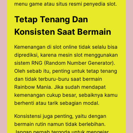
menu game atau situs resmi penyedia slot.
Tetap Tenang Dan
Konsisten Saat Bermain
Kemenangan di slot online tidak selalu bisa
diprediksi, karena mesin slot menggunakan
sistem RNG (Random Number Generator).
Oleh sebab itu, penting untuk tetap tenang
dan tidak terburu-buru saat bermain
Rainbow Mania. Jika sudah mendapat
kemenangan cukup besar, sebaiknya kamu
berhenti atau tarik sebagian modal.
Konsistensi juga penting, yaitu dengan
bermain rutin namun tidak berlebihan.
Jangan pernah tergoda untuk mengejar