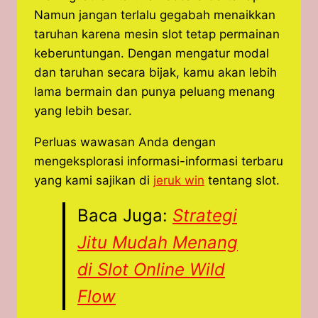
Namun jangan terlalu gegabah menaikkan
taruhan karena mesin slot tetap permainan
keberuntungan. Dengan mengatur modal
dan taruhan secara bijak, kamu akan lebih
lama bermain dan punya peluang menang
yang lebih besar.
Perluas wawasan Anda dengan
mengeksplorasi informasi-informasi terbaru
yang kami sajikan di
jeruk win
tentang slot.
Baca Juga:
Strategi
Jitu Mudah Menang
di Slot Online Wild
Flow