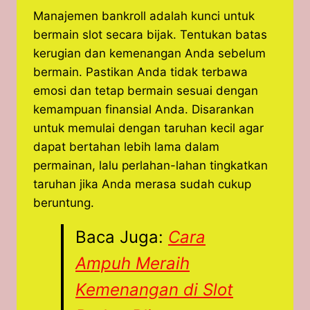
Manajemen bankroll adalah kunci untuk
bermain slot secara bijak. Tentukan batas
kerugian dan kemenangan Anda sebelum
bermain. Pastikan Anda tidak terbawa
emosi dan tetap bermain sesuai dengan
kemampuan finansial Anda. Disarankan
untuk memulai dengan taruhan kecil agar
dapat bertahan lebih lama dalam
permainan, lalu perlahan-lahan tingkatkan
taruhan jika Anda merasa sudah cukup
beruntung.
Baca Juga:
Cara
Ampuh Meraih
Kemenangan di Slot