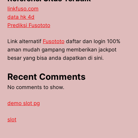
linkfuso.com
data hk 4d
Prediksi Fusototo
Link alternatif
Fusototo
daftar dan login 100%
aman mudah gampang memberikan jackpot
besar yang bisa anda dapatkan di sini.
Recent Comments
No comments to show.
demo slot pg
slot