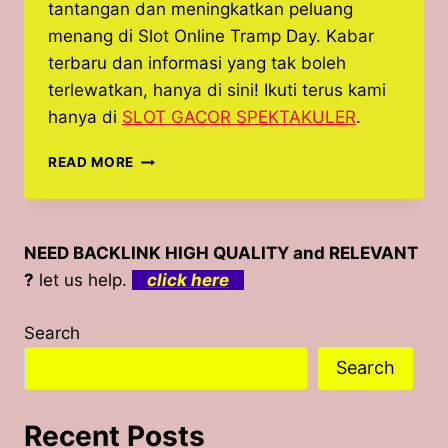
tantangan dan meningkatkan peluang
menang di Slot Online Tramp Day. Kabar
terbaru dan informasi yang tak boleh
terlewatkan, hanya di sini! Ikuti terus kami
hanya di
SLOT GACOR SPEKTAKULER
.
CARA
READ MORE
AMPUH
AGAR
MENANG
DI
NEED BACKLINK HIGH QUALITY and RELEVANT
SLOT
?
let us help.
click here
ONLINE
TRAMP
DAY
Search
Search
Recent Posts