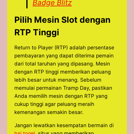
Badge Blitz
Pilih Mesin Slot dengan
RTP Tinggi
Return to Player (RTP) adalah persentase
pembayaran yang dapat diterima pemain
dari total taruhan yang dipasang. Mesin
dengan RTP tinggi memberikan peluang
lebih besar untuk menang. Sebelum
memulai permainan Tramp Day, pastikan
Anda memilih mesin dengan RTP yang
cukup tinggi agar peluang meraih
kemenangan semakin besar.
Jangan lewatkan kesempatan bermain di
hai togel
, situs yang memberikan