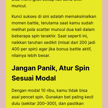
muncul.
Kunci sukses di sini adalah memaksimalkan
momen battle, terutama saat kamu sudah
melihat pola scatter muncul dua kali dalam
beberapa spin terakhir. Saat seperti ini,
naikkan taruhan sedikit (misal dari 200 jadi
400 per spin) agar jika bonus battle aktif,
nilainya lebih besar.
Jangan Panik, Atur Spin
Sesuai Modal
Dengan modal 10 ribu, kamu tidak bisa
asal pencet spin. Gunakan bet paling kecil
dulu (sekitar 200–300), dan pastikan