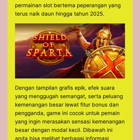
permainan slot bertema peperangan yang
terus naik daun hingga tahun 2025.
Dengan tampilan grafis epik, efek suara
yang menggugah semangat, serta peluang
kemenangan besar lewat fitur bonus dan
pengganda, game ini cocok untuk pemain
yang ingin merasakan sensasi kemenangan
besar dengan modal kecil. Dibawah ini
anda bisa melihat berbagai informasi