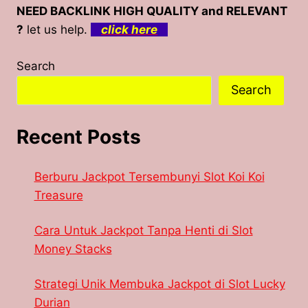
SLOT
NEED BACKLINK HIGH QUALITY and RELEVANT
SHIELD
?
let us help.
click here
OF
SPARTA
MODAL
Search
10
Search
RIBU
Recent Posts
Berburu Jackpot Tersembunyi Slot Koi Koi
Treasure
Cara Untuk Jackpot Tanpa Henti di Slot
Money Stacks
Strategi Unik Membuka Jackpot di Slot Lucky
Durian