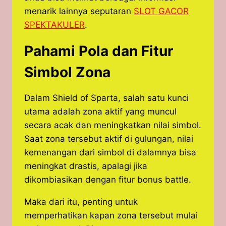
menarik lainnya seputaran
SLOT GACOR
SPEKTAKULER
.
Pahami Pola dan Fitur
Simbol Zona
Dalam Shield of Sparta, salah satu kunci
utama adalah zona aktif yang muncul
secara acak dan meningkatkan nilai simbol.
Saat zona tersebut aktif di gulungan, nilai
kemenangan dari simbol di dalamnya bisa
meningkat drastis, apalagi jika
dikombiasikan dengan fitur bonus battle.
Maka dari itu, penting untuk
memperhatikan kapan zona tersebut mulai