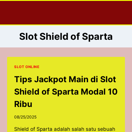
Skip
to
content
Slot Shield of Sparta
SLOT ONLINE
Tips Jackpot Main di Slot
Shield of Sparta Modal 10
Ribu
08/25/2025
Shield of Sparta adalah salah satu sebuah