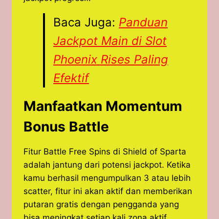
Baca Juga:
Panduan
Jackpot Main di Slot
Phoenix Rises Paling
Efektif
Manfaatkan Momentum
Bonus Battle
Fitur Battle Free Spins di Shield of Sparta
adalah jantung dari potensi jackpot. Ketika
kamu berhasil mengumpulkan 3 atau lebih
scatter, fitur ini akan aktif dan memberikan
putaran gratis dengan pengganda yang
bisa meningkat setiap kali zona aktif