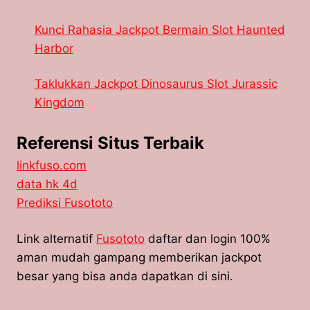
Kunci Rahasia Jackpot Bermain Slot Haunted
Harbor
Taklukkan Jackpot Dinosaurus Slot Jurassic
Kingdom
Referensi Situs Terbaik
linkfuso.com
data hk 4d
Prediksi Fusototo
Link alternatif
Fusototo
daftar dan login 100%
aman mudah gampang memberikan jackpot
besar yang bisa anda dapatkan di sini.