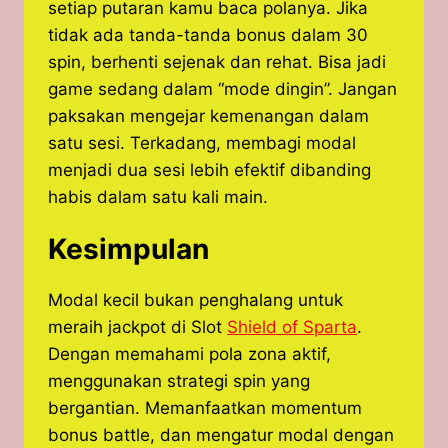
setiap putaran kamu baca polanya. Jika
tidak ada tanda-tanda bonus dalam 30
spin, berhenti sejenak dan rehat. Bisa jadi
game sedang dalam “mode dingin”. Jangan
paksakan mengejar kemenangan dalam
satu sesi. Terkadang, membagi modal
menjadi dua sesi lebih efektif dibanding
habis dalam satu kali main.
Kesimpulan
Modal kecil bukan penghalang untuk
meraih jackpot di Slot
Shield of Sparta
.
Dengan memahami pola zona aktif,
menggunakan strategi spin yang
bergantian. Memanfaatkan momentum
bonus battle, dan mengatur modal dengan