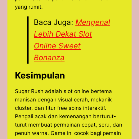
yang rumit.
Baca Juga:
Mengenal
Lebih Dekat Slot
Online Sweet
Bonanza
Kesimpulan
Sugar Rush adalah slot online bertema
manisan dengan visual cerah, mekanik
cluster, dan fitur free spins interaktif.
Pengali acak dan kemenangan berturut-
turut membuat permainan cepat, seru, dan
penuh warna. Game ini cocok bagi pemain