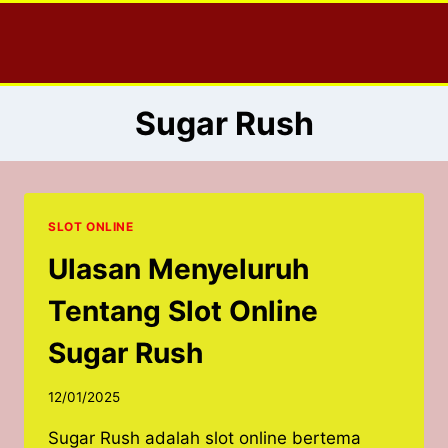
Skip
to
content
Sugar Rush
SLOT ONLINE
Ulasan Menyeluruh
Tentang Slot Online
Sugar Rush
12/01/2025
Sugar Rush adalah slot online bertema