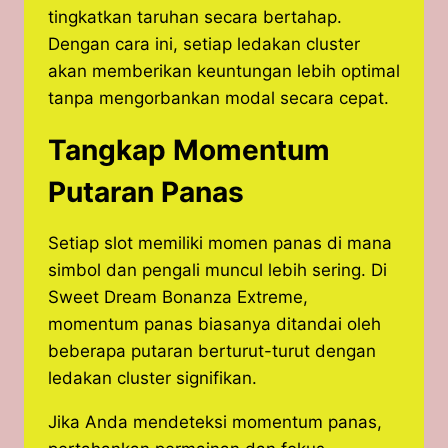
tingkatkan taruhan secara bertahap.
Dengan cara ini, setiap ledakan cluster
akan memberikan keuntungan lebih optimal
tanpa mengorbankan modal secara cepat.
Tangkap Momentum
Putaran Panas
Setiap slot memiliki momen panas di mana
simbol dan pengali muncul lebih sering. Di
Sweet Dream Bonanza Extreme,
momentum panas biasanya ditandai oleh
beberapa putaran berturut-turut dengan
ledakan cluster signifikan.
Jika Anda mendeteksi momentum panas,