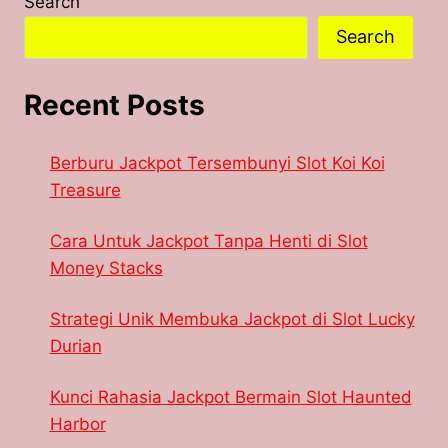
Search
Search
Recent Posts
Berburu Jackpot Tersembunyi Slot Koi Koi
Treasure
Cara Untuk Jackpot Tanpa Henti di Slot
Money Stacks
Strategi Unik Membuka Jackpot di Slot Lucky
Durian
Kunci Rahasia Jackpot Bermain Slot Haunted
Harbor