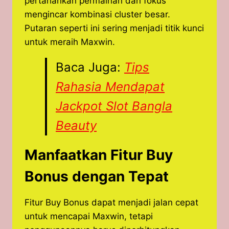
pertahankan permainan dan fokus
mengincar kombinasi cluster besar.
Putaran seperti ini sering menjadi titik kunci
untuk meraih Maxwin.
Baca Juga:
Tips
Rahasia Mendapat
Jackpot Slot Bangla
Beauty
Manfaatkan Fitur Buy
Bonus dengan Tepat
Fitur Buy Bonus dapat menjadi jalan cepat
untuk mencapai Maxwin, tetapi