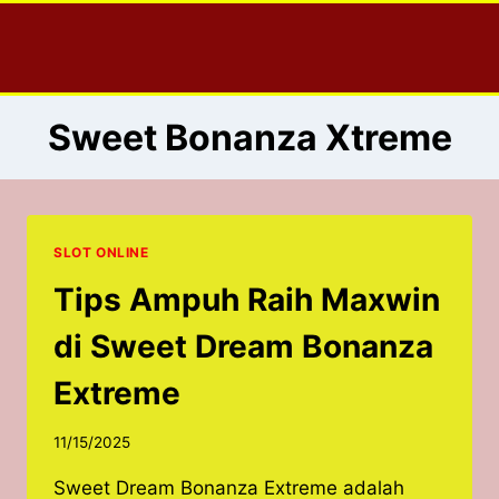
Skip
to
content
Sweet Bonanza Xtreme
SLOT ONLINE
Tips Ampuh Raih Maxwin
di Sweet Dream Bonanza
Extreme
11/15/2025
Sweet Dream Bonanza Extreme adalah