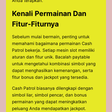
Anda terapkan.
Kenali Permainan Dan
Fitur-Fiturnya
Sebelum mulai bermain, penting untuk
memahami bagaimana permainan Cash
Patrol bekerja. Setiap mesin slot memiliki
aturan dan fitur unik. Bacalah paytable
untuk mengetahui kombinasi simbol yang
dapat menghasilkan kemenangan, serta
fitur bonus dan jackpot yang tersedia.
Cash Patrol biasanya dilengkapi dengan
simbol liar, simbol pencar, dan bonus
permainan yang dapat meningkatkan
peluang Anda mendapatkan jackpot.