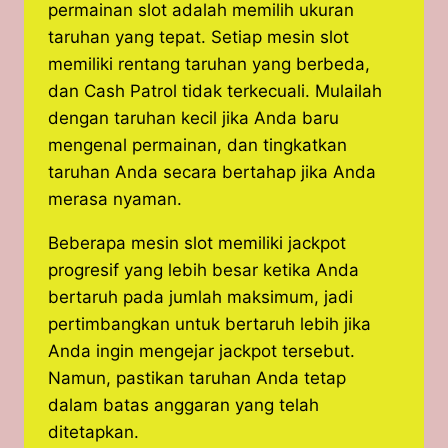
permainan slot adalah memilih ukuran
taruhan yang tepat. Setiap mesin slot
memiliki rentang taruhan yang berbeda,
dan Cash Patrol tidak terkecuali. Mulailah
dengan taruhan kecil jika Anda baru
mengenal permainan, dan tingkatkan
taruhan Anda secara bertahap jika Anda
merasa nyaman.
Beberapa mesin slot memiliki jackpot
progresif yang lebih besar ketika Anda
bertaruh pada jumlah maksimum, jadi
pertimbangkan untuk bertaruh lebih jika
Anda ingin mengejar jackpot tersebut.
Namun, pastikan taruhan Anda tetap
dalam batas anggaran yang telah
ditetapkan.