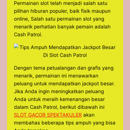
Permainan slot telah menjadi salah satu
pilihan hiburan populer, baik fisik maupun
online, Salah satu permainan slot yang
menarik perhatian banyak pemain adalah
Cash Patrol.
Dengan tema petualangan dan grafis yang
menarik, permainan ini menawarkan
peluang untuk mendapatkan jackpot besar.
Jika Anda ingin meningkatkan peluang
Anda untuk meraih kemenangan besar
dalam Cash Patrol, berikut dibawah ini
SLOT GACOR SPEKTAKULER
akan
membahas
beberapa tips ampuh yang bisa