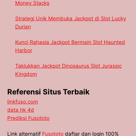
Money Stacks
Strategi Unik Membuka Jackpot di Slot Lucky
Durian
Kunci Rahasia Jackpot Bermain Slot Haunted
Harbor
Taklukkan Jackpot Dinosaurus Slot Jurassic
Kingdom
Referensi Situs Terbaik
linkfuso.com
data hk 4d
Prediksi Fusototo
Link alternatif
Fusototo
daftar dan login 100%