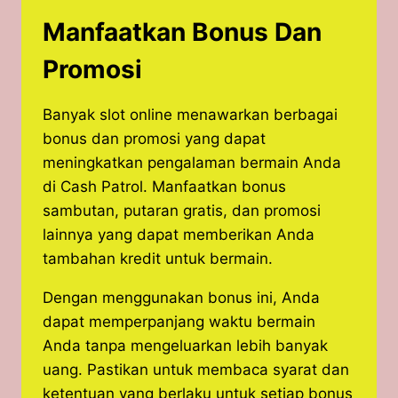
Manfaatkan Bonus Dan
Promosi
Banyak slot online menawarkan berbagai
bonus dan promosi yang dapat
meningkatkan pengalaman bermain Anda
di Cash Patrol. Manfaatkan bonus
sambutan, putaran gratis, dan promosi
lainnya yang dapat memberikan Anda
tambahan kredit untuk bermain.
Dengan menggunakan bonus ini, Anda
dapat memperpanjang waktu bermain
Anda tanpa mengeluarkan lebih banyak
uang. Pastikan untuk membaca syarat dan
ketentuan yang berlaku untuk setiap bonus