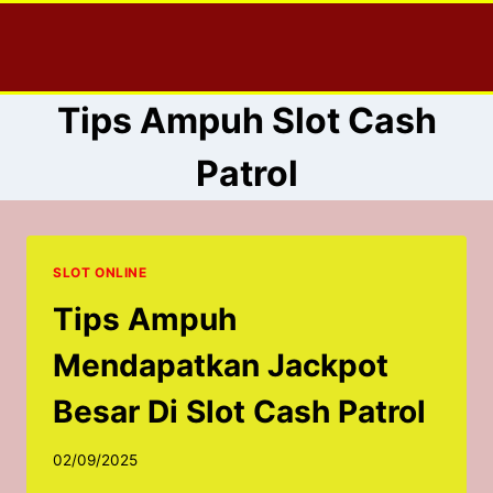
Skip
to
content
Tips Ampuh Slot Cash
Patrol
SLOT ONLINE
Tips Ampuh
Mendapatkan Jackpot
Besar Di Slot Cash Patrol
02/09/2025