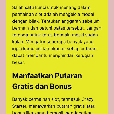
Salah satu kunci untuk menang dalam
permainan slot adalah mengelola modal
dengan bijak. Tentukan anggaran sebelum
bermain dan patuhi batas tersebut. Jangan
tergoda untuk terus bermain meski sudah
kalah. Mengatur seberapa banyak yang
ingin kamu pertaruhkan di setiap putaran
dapat membantu menghindari kerugian
besar.
Manfaatkan Putaran
Gratis dan Bonus
Banyak permainan slot, termasuk Crazy
Starter, menawarkan putaran gratis atau
bonus jika kamu berhasil mendapatkan