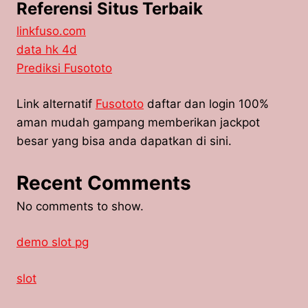
Referensi Situs Terbaik
linkfuso.com
data hk 4d
Prediksi Fusototo
Link alternatif
Fusototo
daftar dan login 100%
aman mudah gampang memberikan jackpot
besar yang bisa anda dapatkan di sini.
Recent Comments
No comments to show.
demo slot pg
slot