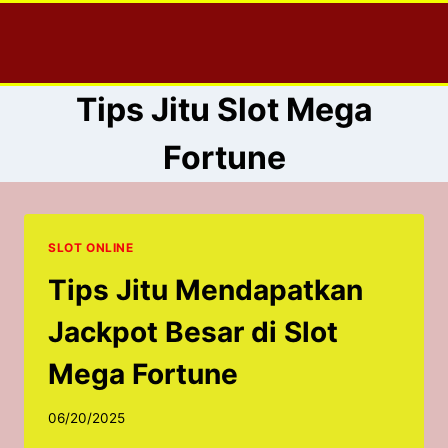
Skip
to
content
Tips Jitu Slot Mega
Fortune
SLOT ONLINE
Tips Jitu Mendapatkan
Jackpot Besar di Slot
Mega Fortune
06/20/2025