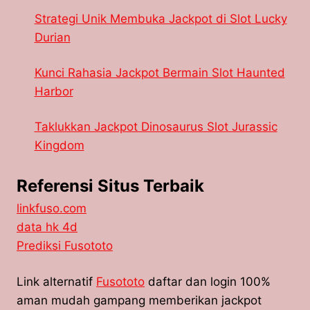
Strategi Unik Membuka Jackpot di Slot Lucky
Durian
Kunci Rahasia Jackpot Bermain Slot Haunted
Harbor
Taklukkan Jackpot Dinosaurus Slot Jurassic
Kingdom
Referensi Situs Terbaik
linkfuso.com
data hk 4d
Prediksi Fusototo
Link alternatif
Fusototo
daftar dan login 100%
aman mudah gampang memberikan jackpot