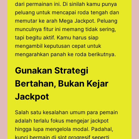
dari permainan ini. Di sinilah kamu punya
peluang untuk mencapai roda tengah dan
memutar ke arah Mega Jackpot. Peluang
munculnya fitur ini memang tidak sering,
tapi begitu aktif. Kamu harus siap
mengambil keputusan cepat untuk
mengarahkan panah ke roda berikutnya.
Gunakan Strategi
Bertahan, Bukan Kejar
Jackpot
Salah satu kesalahan umum para pemain
adalah terlalu fokus mengejar jackpot
hingga lupa mengelola modal. Padahal,
kunci bermain di slot progresif seperti