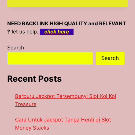
JITU
MENDAPATKAN
JACKPOT
BESAR
NEED BACKLINK HIGH QUALITY and RELEVANT
DI
?
let us help.
click here
SLOT
MEGA
FORTUNE
Search
Search
Recent Posts
Berburu Jackpot Tersembunyi Slot Koi Koi
Treasure
Cara Untuk Jackpot Tanpa Henti di Slot
Money Stacks