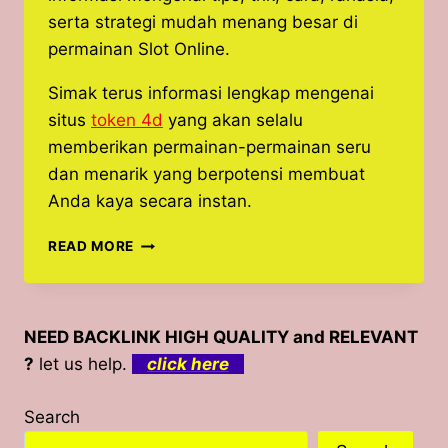
serta strategi mudah menang besar di
permainan Slot Online.
Simak terus informasi lengkap mengenai
situs
token 4d
yang akan selalu
memberikan permainan-permainan seru
dan menarik yang berpotensi membuat
Anda kaya secara instan.
TIPS
READ MORE
JITU
UNTUK
MENANG
BESAR
NEED BACKLINK HIGH QUALITY and RELEVANT
DAN
?
let us help.
click here
MAXWIN
DI
SLOT
Search
ARABIAN