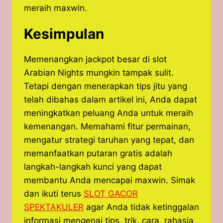
meraih maxwin.
Kesimpulan
Memenangkan jackpot besar di slot
Arabian Nights mungkin tampak sulit.
Tetapi dengan menerapkan tips jitu yang
telah dibahas dalam artikel ini, Anda dapat
meningkatkan peluang Anda untuk meraih
kemenangan. Memahami fitur permainan,
mengatur strategi taruhan yang tepat, dan
memanfaatkan putaran gratis adalah
langkah-langkah kunci yang dapat
membantu Anda mencapai maxwin. Simak
dan ikuti terus
SLOT GACOR
SPEKTAKULER
agar Anda tidak ketinggalan
informasi mengenai tips, trik, cara, rahasia,