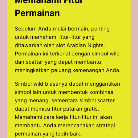
Memahami Fitur
Permainan
Sebelum Anda mulai bermain, penting
untuk memahami fitur-fitur yang
ditawarkan oleh slot Arabian Nights.
Permainan ini terkenal dengan simbol wild
dan scatter yang dapat membantu
meningkatkan peluang kemenangan Anda.
Simbol wild biasanya dapat menggantikan
simbol lain untuk membentuk kombinasi
yang menang, sementara simbol scatter
dapat memicu fitur putaran gratis.
Memahami cara kerja fitur-fitur ini akan
membantu Anda merencanakan strategi
permainan yang lebih baik.