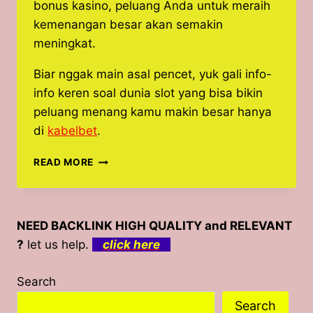
bonus kasino, peluang Anda untuk meraih
kemenangan besar akan semakin
meningkat.
Biar nggak main asal pencet, yuk gali info-
info keren soal dunia slot yang bisa bikin
peluang menang kamu makin besar hanya
di
kabelbet
.
TIPS
READ MORE
MENENTUKAN
STRATEGI
TARUHAN
TEPAT
NEED BACKLINK HIGH QUALITY and RELEVANT
DI
?
let us help.
click here
SLOT
RAINBOW
RICHES
Search
Search