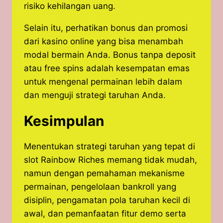
risiko kehilangan uang.
Selain itu, perhatikan bonus dan promosi
dari kasino online yang bisa menambah
modal bermain Anda. Bonus tanpa deposit
atau free spins adalah kesempatan emas
untuk mengenal permainan lebih dalam
dan menguji strategi taruhan Anda.
Kesimpulan
Menentukan strategi taruhan yang tepat di
slot Rainbow Riches memang tidak mudah,
namun dengan pemahaman mekanisme
permainan, pengelolaan bankroll yang
disiplin, pengamatan pola taruhan kecil di
awal, dan pemanfaatan fitur demo serta