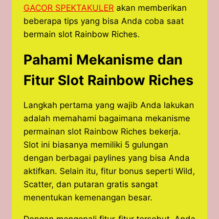
GACOR SPEKTAKULER
akan memberikan
beberapa tips yang bisa Anda coba saat
bermain slot Rainbow Riches.
Pahami Mekanisme dan
Fitur Slot Rainbow Riches
Langkah pertama yang wajib Anda lakukan
adalah memahami bagaimana mekanisme
permainan slot Rainbow Riches bekerja.
Slot ini biasanya memiliki 5 gulungan
dengan berbagai paylines yang bisa Anda
aktifkan. Selain itu, fitur bonus seperti Wild,
Scatter, dan putaran gratis sangat
menentukan kemenangan besar.