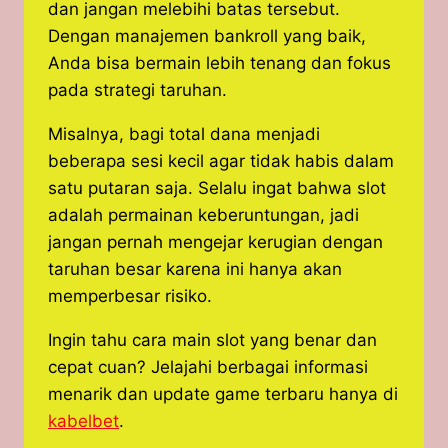
dan jangan melebihi batas tersebut.
Dengan manajemen bankroll yang baik,
Anda bisa bermain lebih tenang dan fokus
pada strategi taruhan.
Misalnya, bagi total dana menjadi
beberapa sesi kecil agar tidak habis dalam
satu putaran saja. Selalu ingat bahwa slot
adalah permainan keberuntungan, jadi
jangan pernah mengejar kerugian dengan
taruhan besar karena ini hanya akan
memperbesar risiko.
Ingin tahu cara main slot yang benar dan
cepat cuan? Jelajahi berbagai informasi
menarik dan update game terbaru hanya di
kabelbet
.