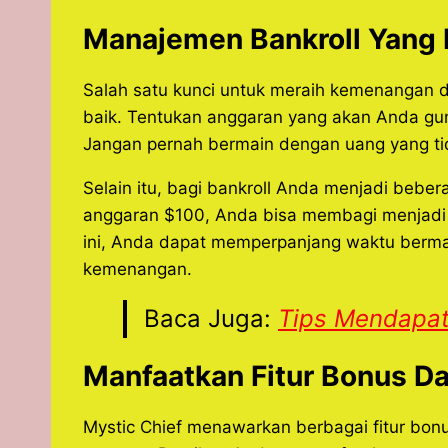
Manajemen Bankroll Yang 
Salah satu kunci untuk meraih kemenangan d
baik. Tentukan anggaran yang akan Anda gun
Jangan pernah bermain dengan uang yang ti
Selain itu, bagi bankroll Anda menjadi beber
anggaran $100, Anda bisa membagi menjadi
ini, Anda dapat memperpanjang waktu berma
kemenangan.
Baca Juga:
Tips Mendapatk
Manfaatkan Fitur Bonus Da
Mystic Chief menawarkan berbagai fitur bo