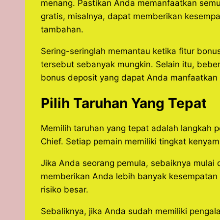
menang. Pastikan Anda memanfaatkan semua f
gratis, misalnya, dapat memberikan kesemp
tambahan.
Sering-seringlah memantau ketika fitur bonus
tersebut sebanyak mungkin. Selain itu, bebe
bonus deposit yang dapat Anda manfaatkan 
Pilih Taruhan Yang Tepat
Memilih taruhan yang tepat adalah langkah 
Chief. Setiap pemain memiliki tingkat keny
Jika Anda seorang pemula, sebaiknya mulai de
memberikan Anda lebih banyak kesempatan
risiko besar.
Sebaliknya, jika Anda sudah memiliki pengal