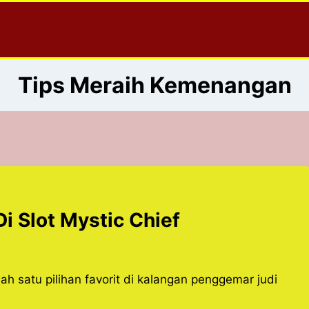
Tips Meraih Kemenangan
 Slot Mystic Chief
ah satu pilihan favorit di kalangan penggemar judi