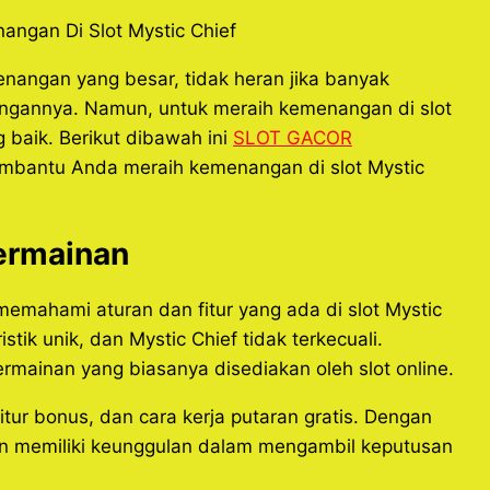
angan yang besar, tidak heran jika banyak
ungannya. Namun, untuk meraih kemenangan di slot
 baik. Berikut dibawah ini
SLOT GACOR
mbantu Anda meraih kemenangan di slot Mystic
Permainan
emahami aturan dan fitur yang ada di slot Mystic
istik unik, dan Mystic Chief tidak terkecuali.
ainan yang biasanya disediakan oleh slot online.
itur bonus, dan cara kerja putaran gratis. Dengan
 memiliki keunggulan dalam mengambil keputusan