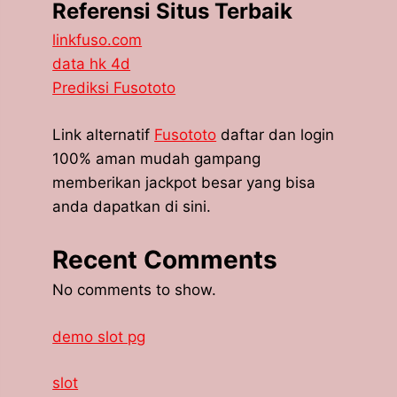
Referensi Situs Terbaik
linkfuso.com
data hk 4d
Prediksi Fusototo
Link alternatif
Fusototo
daftar dan login
100% aman mudah gampang
memberikan jackpot besar yang bisa
anda dapatkan di sini.
Recent Comments
No comments to show.
demo slot pg
slot