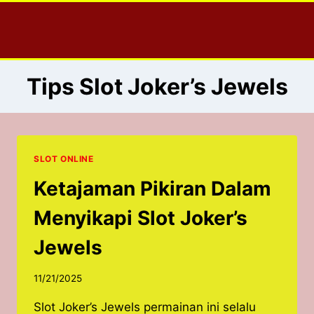
Skip
to
content
Tips Slot Joker’s Jewels
SLOT ONLINE
Ketajaman Pikiran Dalam
Menyikapi Slot Joker’s
Jewels
11/21/2025
Slot Joker’s Jewels permainan ini selalu