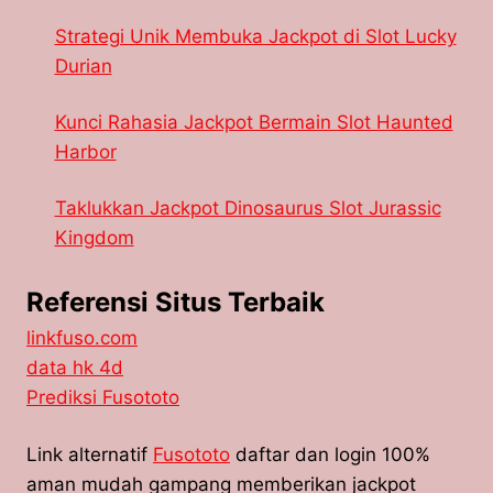
Strategi Unik Membuka Jackpot di Slot Lucky
Durian
Kunci Rahasia Jackpot Bermain Slot Haunted
Harbor
Taklukkan Jackpot Dinosaurus Slot Jurassic
Kingdom
Referensi Situs Terbaik
linkfuso.com
data hk 4d
Prediksi Fusototo
Link alternatif
Fusototo
daftar dan login 100%
aman mudah gampang memberikan jackpot