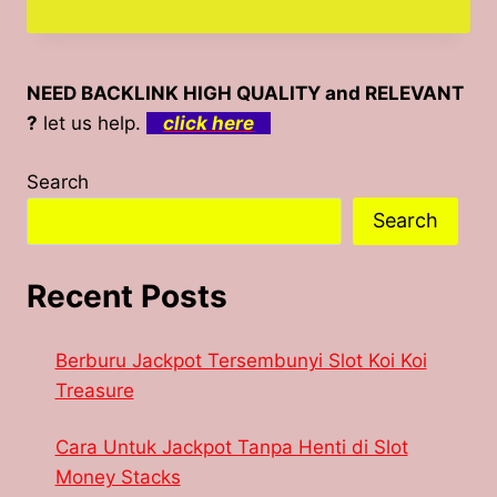
TIPS
JITU
DAN
EFEKTIF
NEED BACKLINK HIGH QUALITY and RELEVANT
SAAT
?
let us help.
click here
BERMAIN
SLOT
TRIPLE
Search
POT
Search
GOLD
Recent Posts
Berburu Jackpot Tersembunyi Slot Koi Koi
Treasure
Cara Untuk Jackpot Tanpa Henti di Slot
Money Stacks