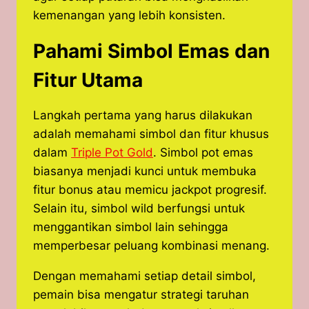
kemenangan yang lebih konsisten.
Pahami Simbol Emas dan
Fitur Utama
Langkah pertama yang harus dilakukan
adalah memahami simbol dan fitur khusus
dalam
Triple Pot Gold
. Simbol pot emas
biasanya menjadi kunci untuk membuka
fitur bonus atau memicu jackpot progresif.
Selain itu, simbol wild berfungsi untuk
menggantikan simbol lain sehingga
memperbesar peluang kombinasi menang.
Dengan memahami setiap detail simbol,
pemain bisa mengatur strategi taruhan