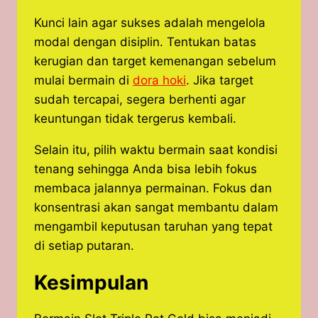
Kunci lain agar sukses adalah mengelola
modal dengan disiplin. Tentukan batas
kerugian dan target kemenangan sebelum
mulai bermain di
dora hoki
. Jika target
sudah tercapai, segera berhenti agar
keuntungan tidak tergerus kembali.
Selain itu, pilih waktu bermain saat kondisi
tenang sehingga Anda bisa lebih fokus
membaca jalannya permainan. Fokus dan
konsentrasi akan sangat membantu dalam
mengambil keputusan taruhan yang tepat
di setiap putaran.
Kesimpulan