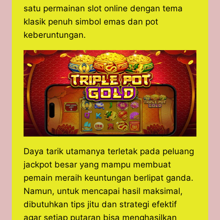
satu permainan slot online dengan tema
klasik penuh simbol emas dan pot
keberuntungan.
Daya tarik utamanya terletak pada peluang
jackpot besar yang mampu membuat
pemain meraih keuntungan berlipat ganda.
Namun, untuk mencapai hasil maksimal,
dibutuhkan tips jitu dan strategi efektif
agar setiap putaran bisa menghasilkan