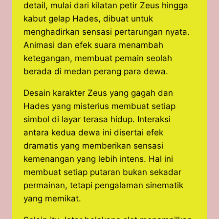
detail, mulai dari kilatan petir Zeus hingga
kabut gelap Hades, dibuat untuk
menghadirkan sensasi pertarungan nyata.
Animasi dan efek suara menambah
ketegangan, membuat pemain seolah
berada di medan perang para dewa.
Desain karakter Zeus yang gagah dan
Hades yang misterius membuat setiap
simbol di layar terasa hidup. Interaksi
antara kedua dewa ini disertai efek
dramatis yang memberikan sensasi
kemenangan yang lebih intens. Hal ini
membuat setiap putaran bukan sekadar
permainan, tetapi pengalaman sinematik
yang memikat.