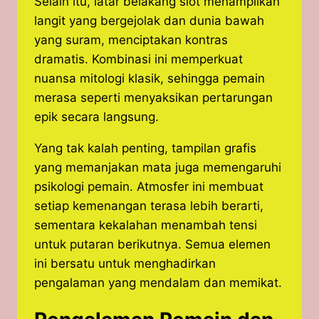
Selain itu, latar belakang slot menampilkan
langit yang bergejolak dan dunia bawah
yang suram, menciptakan kontras
dramatis. Kombinasi ini memperkuat
nuansa mitologi klasik, sehingga pemain
merasa seperti menyaksikan pertarungan
epik secara langsung.
Yang tak kalah penting, tampilan grafis
yang memanjakan mata juga memengaruhi
psikologi pemain. Atmosfer ini membuat
setiap kemenangan terasa lebih berarti,
sementara kekalahan menambah tensi
untuk putaran berikutnya. Semua elemen
ini bersatu untuk menghadirkan
pengalaman yang mendalam dan memikat.