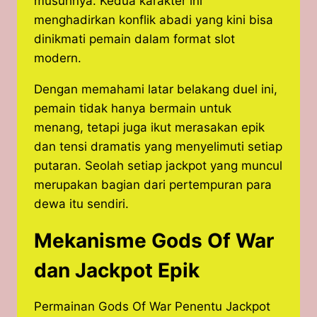
musuhnya. Kedua karakter ini
menghadirkan konflik abadi yang kini bisa
dinikmati pemain dalam format slot
modern.
Dengan memahami latar belakang duel ini,
pemain tidak hanya bermain untuk
menang, tetapi juga ikut merasakan epik
dan tensi dramatis yang menyelimuti setiap
putaran. Seolah setiap jackpot yang muncul
merupakan bagian dari pertempuran para
dewa itu sendiri.
Mekanisme Gods Of War
dan Jackpot Epik
Permainan Gods Of War Penentu Jackpot