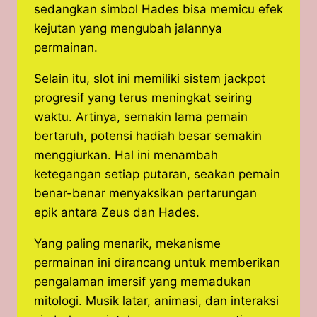
sedangkan simbol Hades bisa memicu efek
kejutan yang mengubah jalannya
permainan.
Selain itu, slot ini memiliki sistem jackpot
progresif yang terus meningkat seiring
waktu. Artinya, semakin lama pemain
bertaruh, potensi hadiah besar semakin
menggiurkan. Hal ini menambah
ketegangan setiap putaran, seakan pemain
benar-benar menyaksikan pertarungan
epik antara Zeus dan Hades.
Yang paling menarik, mekanisme
permainan ini dirancang untuk memberikan
pengalaman imersif yang memadukan
mitologi. Musik latar, animasi, dan interaksi