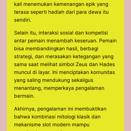
kali menemukan kemenangan epik yang
terasa seperti hadiah dari para dewa itu
sendiri.
Selain itu, interaksi sosial dan kompetisi
antar pemain menambah keseruan. Pemain
bisa membandingkan hasil, berbagi
strategi, dan merasakan ketegangan yang
sama saat melihat simbol Zeus dan Hades
muncul di layar. Ini menciptakan komunitas
yang saling mendukung sekaligus
menantang, memperkaya pengalaman
bermain.
Akhirnya, pengalaman ini membuktikan
bahwa kombinasi mitologi klasik dan
mekanisme slot modern mampu