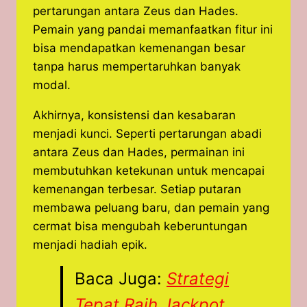
pertarungan antara Zeus dan Hades.
Pemain yang pandai memanfaatkan fitur ini
bisa mendapatkan kemenangan besar
tanpa harus mempertaruhkan banyak
modal.
Akhirnya, konsistensi dan kesabaran
menjadi kunci. Seperti pertarungan abadi
antara Zeus dan Hades, permainan ini
membutuhkan ketekunan untuk mencapai
kemenangan terbesar. Setiap putaran
membawa peluang baru, dan pemain yang
cermat bisa mengubah keberuntungan
menjadi hadiah epik.
Baca Juga:
Strategi
Tepat Raih Jackpot