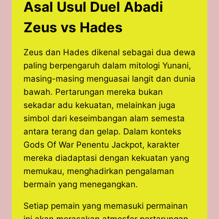
Asal Usul Duel Abadi
Zeus vs Hades
Zeus dan Hades dikenal sebagai dua dewa
paling berpengaruh dalam mitologi Yunani,
masing-masing menguasai langit dan dunia
bawah. Pertarungan mereka bukan
sekadar adu kekuatan, melainkan juga
simbol dari keseimbangan alam semesta
antara terang dan gelap. Dalam konteks
Gods Of War Penentu Jackpot, karakter
mereka diadaptasi dengan kekuatan yang
memukau, menghadirkan pengalaman
bermain yang menegangkan.
Setiap pemain yang memasuki permainan