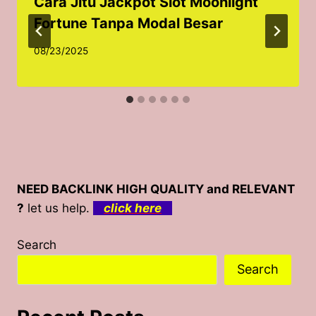
Cara Jitu Jackpot Slot Moonlight
Fortune Tanpa Modal Besar
08/23/2025
NEED BACKLINK HIGH QUALITY and RELEVANT
?
let us help.
click here
Search
Search