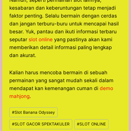
Namun, seperti permainan slot lainnya,
kesabaran dan keberuntungan tetap menjadi
faktor penting. Selalu bermain dengan cerdas
dan jangan terburu-buru untuk mencapai hasil
besar. Yuk, pantau dan ikuti informasi terbaru
seputar
slot online
yang pastinya akan kami
memberikan detail informasi paling lengkap
dan akurat.
Kalian harus mencoba bermain di sebuah
permainan yang sangat mudah sekali dalam
mendapat kan kemenangan cuman di
demo
mahjong
.
Post
#
Slot Banana Odyssey
Tags:
#
SLOT GACOR SPEKTAKULER
#
SLOT ONLINE