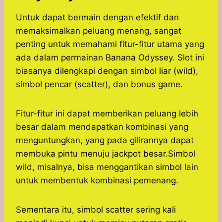
Untuk dapat bermain dengan efektif dan
memaksimalkan peluang menang, sangat
penting untuk memahami fitur-fitur utama yang
ada dalam permainan Banana Odyssey. Slot ini
biasanya dilengkapi dengan simbol liar (wild),
simbol pencar (scatter), dan bonus game.
Fitur-fitur ini dapat memberikan peluang lebih
besar dalam mendapatkan kombinasi yang
menguntungkan, yang pada gilirannya dapat
membuka pintu menuju jackpot besar.Simbol
wild, misalnya, bisa menggantikan simbol lain
untuk membentuk kombinasi pemenang.
Sementara itu, simbol scatter sering kali