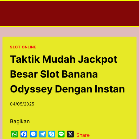
Skip
to
content
SLOT ONLINE
Taktik Mudah Jackpot
Besar Slot Banana
Odyssey Dengan Instan
04/05/2025
Bagikan
W
F
M
T
S
L
X
Share