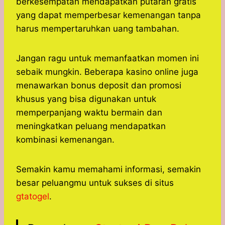
berkesempatan mendapatkan putaran gratis
yang dapat memperbesar kemenangan tanpa
harus mempertaruhkan uang tambahan.
Jangan ragu untuk memanfaatkan momen ini
sebaik mungkin. Beberapa kasino online juga
menawarkan bonus deposit dan promosi
khusus yang bisa digunakan untuk
memperpanjang waktu bermain dan
meningkatkan peluang mendapatkan
kombinasi kemenangan.
Semakin kamu memahami informasi, semakin
besar peluangmu untuk sukses di situs
gtatogel
.