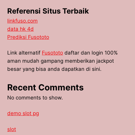
Referensi Situs Terbaik
linkfuso.com
data hk 4d
Prediksi Fusototo
Link alternatif
Fusototo
daftar dan login 100%
aman mudah gampang memberikan jackpot
besar yang bisa anda dapatkan di sini.
Recent Comments
No comments to show.
demo slot pg
slot