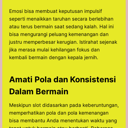
Emosi bisa membuat keputusan impulsif
seperti menaikkan taruhan secara berlebihan
atau terus bermain saat sedang kalah. Hal ini
bisa mengurangi peluang kemenangan dan
justru memperbesar kerugian. Istirahat sejenak
jika merasa mulai kehilangan fokus dan
kembali bermain dengan kepala jernih.
Amati Pola dan Konsistensi
Dalam Bermain
Meskipun slot didasarkan pada keberuntungan,
memperhatikan pola dan pola kemenangan
bisa membantu Anda menentukan waktu yang