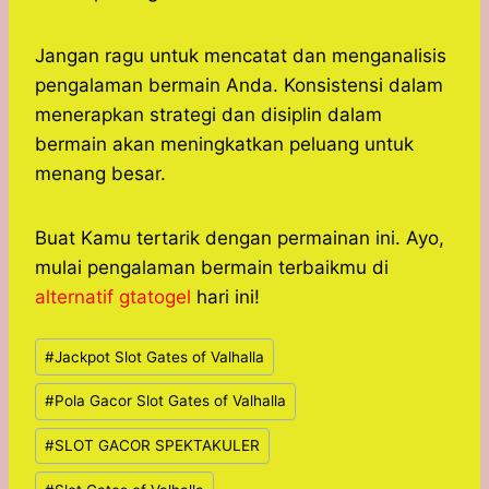
Jangan ragu untuk mencatat dan menganalisis
pengalaman bermain Anda. Konsistensi dalam
menerapkan strategi dan disiplin dalam
bermain akan meningkatkan peluang untuk
menang besar.
Buat Kamu tertarik dengan permainan ini. Ayo,
mulai pengalaman bermain terbaikmu di
alternatif gtatogel
hari ini!
Post
#
Jackpot Slot Gates of Valhalla
Tags:
#
Pola Gacor Slot Gates of Valhalla
#
SLOT GACOR SPEKTAKULER