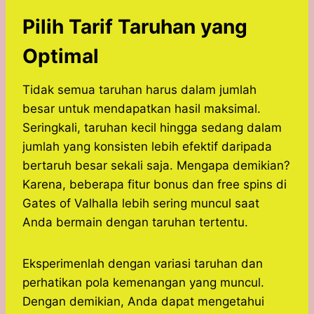
Pilih Tarif Taruhan yang
Optimal
Tidak semua taruhan harus dalam jumlah
besar untuk mendapatkan hasil maksimal.
Seringkali, taruhan kecil hingga sedang dalam
jumlah yang konsisten lebih efektif daripada
bertaruh besar sekali saja. Mengapa demikian?
Karena, beberapa fitur bonus dan free spins di
Gates of Valhalla lebih sering muncul saat
Anda bermain dengan taruhan tertentu.
Eksperimenlah dengan variasi taruhan dan
perhatikan pola kemenangan yang muncul.
Dengan demikian, Anda dapat mengetahui