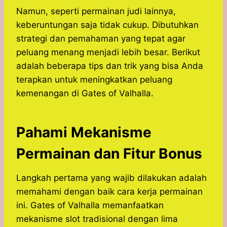
Namun, seperti permainan judi lainnya,
keberuntungan saja tidak cukup. Dibutuhkan
strategi dan pemahaman yang tepat agar
peluang menang menjadi lebih besar. Berikut
adalah beberapa tips dan trik yang bisa Anda
terapkan untuk meningkatkan peluang
kemenangan di Gates of Valhalla.
Pahami Mekanisme
Permainan dan Fitur Bonus
Langkah pertama yang wajib dilakukan adalah
memahami dengan baik cara kerja permainan
ini. Gates of Valhalla memanfaatkan
mekanisme slot tradisional dengan lima