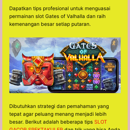
h
a
e
e
k
i
a
c
s
l
y
n
Dapatkan tips profesional untuk menguasai
t
e
s
e
p
e
permainan slot Gates of Valhalla dan raih
s
b
e
g
e
kemenangan besar setiap putaran.
A
o
n
r
p
o
g
a
p
k
e
m
r
Dibutuhkan strategi dan pemahaman yang
tepat agar peluang menang menjadi lebih
besar. Berikut adalah beberapa tips
SLOT
GACOR SPEKTAKULER
dan trik yang bisa Anda