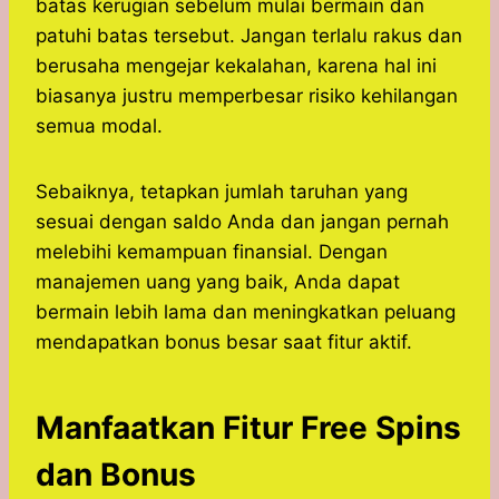
batas kerugian sebelum mulai bermain dan
patuhi batas tersebut. Jangan terlalu rakus dan
berusaha mengejar kekalahan, karena hal ini
biasanya justru memperbesar risiko kehilangan
semua modal.
Sebaiknya, tetapkan jumlah taruhan yang
sesuai dengan saldo Anda dan jangan pernah
melebihi kemampuan finansial. Dengan
manajemen uang yang baik, Anda dapat
bermain lebih lama dan meningkatkan peluang
mendapatkan bonus besar saat fitur aktif.
Manfaatkan Fitur Free Spins
dan Bonus