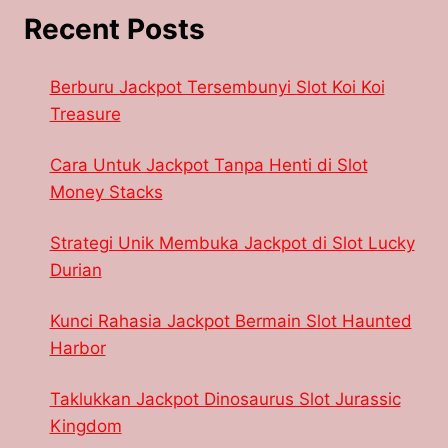
Recent Posts
Berburu Jackpot Tersembunyi Slot Koi Koi
Treasure
Cara Untuk Jackpot Tanpa Henti di Slot
Money Stacks
Strategi Unik Membuka Jackpot di Slot Lucky
Durian
Kunci Rahasia Jackpot Bermain Slot Haunted
Harbor
Taklukkan Jackpot Dinosaurus Slot Jurassic
Kingdom