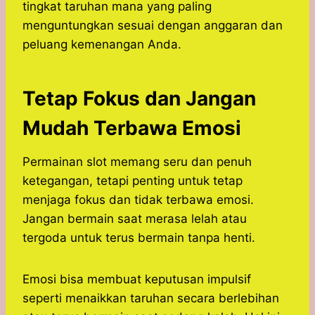
tingkat taruhan mana yang paling
menguntungkan sesuai dengan anggaran dan
peluang kemenangan Anda.
Tetap Fokus dan Jangan
Mudah Terbawa Emosi
Permainan slot memang seru dan penuh
ketegangan, tetapi penting untuk tetap
menjaga fokus dan tidak terbawa emosi.
Jangan bermain saat merasa lelah atau
tergoda untuk terus bermain tanpa henti.
Emosi bisa membuat keputusan impulsif
seperti menaikkan taruhan secara berlebihan