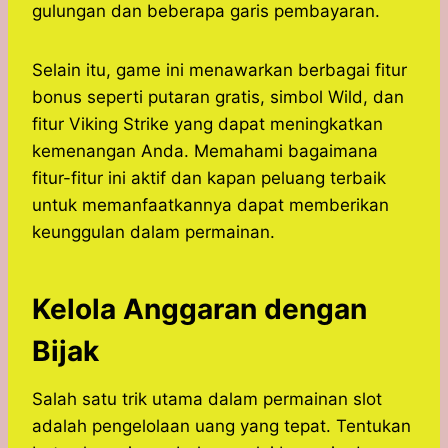
gulungan dan beberapa garis pembayaran.
Selain itu, game ini menawarkan berbagai fitur
bonus seperti putaran gratis, simbol Wild, dan
fitur Viking Strike yang dapat meningkatkan
kemenangan Anda. Memahami bagaimana
fitur-fitur ini aktif dan kapan peluang terbaik
untuk memanfaatkannya dapat memberikan
keunggulan dalam permainan.
Kelola Anggaran dengan
Bijak
Salah satu trik utama dalam permainan slot
adalah pengelolaan uang yang tepat. Tentukan