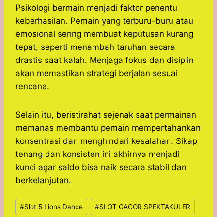
Psikologi bermain menjadi faktor penentu
keberhasilan. Pemain yang terburu-buru atau
emosional sering membuat keputusan kurang
tepat, seperti menambah taruhan secara
drastis saat kalah. Menjaga fokus dan disiplin
akan memastikan strategi berjalan sesuai
rencana.
Selain itu, beristirahat sejenak saat permainan
memanas membantu pemain mempertahankan
konsentrasi dan menghindari kesalahan. Sikap
tenang dan konsisten ini akhirnya menjadi
kunci agar saldo bisa naik secara stabil dan
berkelanjutan.
Post
#
Slot 5 Lions Dance
#
SLOT GACOR SPEKTAKULER
Tags: