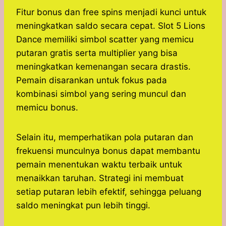
Fitur bonus dan free spins menjadi kunci untuk
meningkatkan saldo secara cepat. Slot 5 Lions
Dance memiliki simbol scatter yang memicu
putaran gratis serta multiplier yang bisa
meningkatkan kemenangan secara drastis.
Pemain disarankan untuk fokus pada
kombinasi simbol yang sering muncul dan
memicu bonus.
Selain itu, memperhatikan pola putaran dan
frekuensi munculnya bonus dapat membantu
pemain menentukan waktu terbaik untuk
menaikkan taruhan. Strategi ini membuat
setiap putaran lebih efektif, sehingga peluang
saldo meningkat pun lebih tinggi.