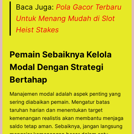
Baca Juga:
Pola Gacor Terbaru
Untuk Menang Mudah di Slot
Heist Stakes
Pemain Sebaiknya Kelola
Modal Dengan Strategi
Bertahap
Manajemen modal adalah aspek penting yang
sering diabaikan pemain. Mengatur batas
taruhan harian dan menentukan target
kemenangan realistis akan membantu menjaga
saldo tetap aman. Sebaiknya, jangan langsung