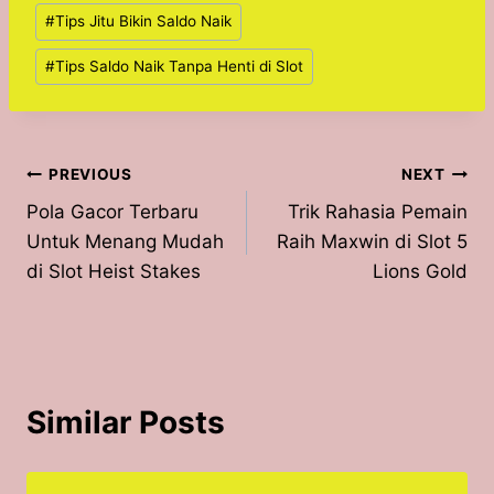
#
Tips Jitu Bikin Saldo Naik
#
Tips Saldo Naik Tanpa Henti di Slot
Post
PREVIOUS
NEXT
Pola Gacor Terbaru
Trik Rahasia Pemain
navigation
Untuk Menang Mudah
Raih Maxwin di Slot 5
di Slot Heist Stakes
Lions Gold
Similar Posts