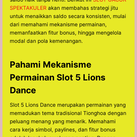
SPEKTAKULER
akan membahas strategi jitu
untuk menaikkan saldo secara konsisten, mulai
dari memahami mekanisme permainan,
memanfaatkan fitur bonus, hingga mengelola
modal dan pola kemenangan.
Pahami Mekanisme
Permainan Slot 5 Lions
Dance
Slot 5 Lions Dance merupakan permainan yang
memadukan tema tradisional Tionghoa dengan
peluang menang yang menarik. Memahami
cara kerja simbol, paylines, dan fitur bonus