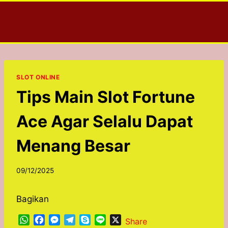
Skip
to
content
SLOT ONLINE
Tips Main Slot Fortune
Ace Agar Selalu Dapat
Menang Besar
09/12/2025
Bagikan
W
F
M
T
S
L
X
Share