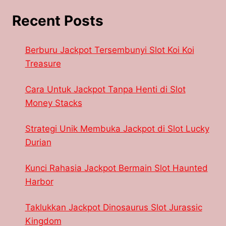
Recent Posts
Berburu Jackpot Tersembunyi Slot Koi Koi
Treasure
Cara Untuk Jackpot Tanpa Henti di Slot
Money Stacks
Strategi Unik Membuka Jackpot di Slot Lucky
Durian
Kunci Rahasia Jackpot Bermain Slot Haunted
Harbor
Taklukkan Jackpot Dinosaurus Slot Jurassic
Kingdom