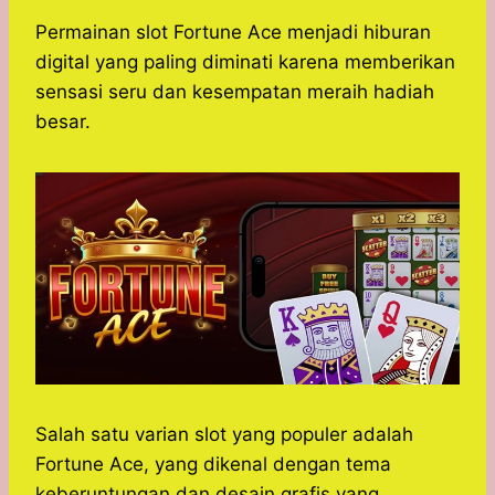
h
a
e
e
k
i
a
c
s
l
y
n
Permainan slot Fortune Ace menjadi hiburan
t
e
s
e
p
e
digital yang paling diminati karena memberikan
s
b
e
g
e
sensasi seru dan kesempatan meraih hadiah
A
o
n
r
besar.
p
o
g
a
p
k
e
m
r
Salah satu varian slot yang populer adalah
Fortune Ace, yang dikenal dengan tema
keberuntungan dan desain grafis yang