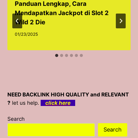
Panduan Lengkap, Cara
Mendapatkan Jackpot di Slot 2
Wild 2 Die
01/23/2025
NEED BACKLINK HIGH QUALITY and RELEVANT
?
let us help.
click here
Search
Search