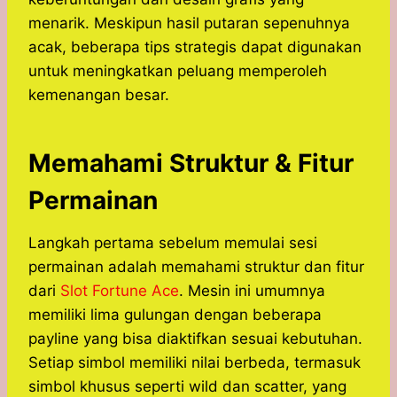
menarik. Meskipun hasil putaran sepenuhnya
acak, beberapa tips strategis dapat digunakan
untuk meningkatkan peluang memperoleh
kemenangan besar.
Memahami Struktur & Fitur
Permainan
Langkah pertama sebelum memulai sesi
permainan adalah memahami struktur dan fitur
dari
Slot Fortune Ace
. Mesin ini umumnya
memiliki lima gulungan dengan beberapa
payline yang bisa diaktifkan sesuai kebutuhan.
Setiap simbol memiliki nilai berbeda, termasuk
simbol khusus seperti wild dan scatter, yang