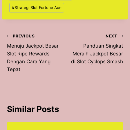
#
Strategi Slot Fortune Ace
Post
PREVIOUS
NEXT
Menuju Jackpot Besar
Panduan Singkat
navigation
Slot Ripe Rewards
Meraih Jackpot Besar
Dengan Cara Yang
di Slot Cyclops Smash
Tepat
Similar Posts