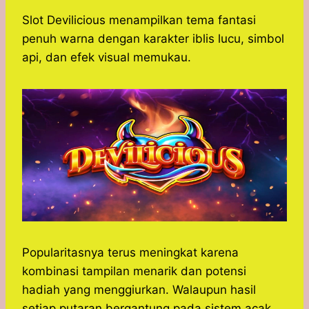
h
a
e
e
k
i
a
c
s
l
y
n
Slot Devilicious menampilkan tema fantasi
t
e
s
e
p
e
penuh warna dengan karakter iblis lucu, simbol
s
b
e
g
e
api, dan efek visual memukau.
A
o
n
r
p
o
g
a
p
k
e
m
r
Popularitasnya terus meningkat karena
kombinasi tampilan menarik dan potensi
hadiah yang menggiurkan. Walaupun hasil
setiap putaran bergantung pada sistem acak,