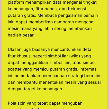
platform menampilkan data mengenai tingkat
kemenangan, fitur bonus, dan frekuensi
putaran gratis. Membaca pengalaman pemain
lain dapat memberikan gambaran mengenai
mesin mana yang lebih sering memberikan
hadiah besar.
Ulasan juga biasanya mencantumkan detail
fitur khusus, seperti simbol liar (wild) yang
dapat menggantikan simbol lain, atau simbol
scatter yang memicu putaran gratis. Informasi
ini memudahkan perencanaan strategi bermain
dan membantu menentukan mesin yang sesuai
dengan target kemenangan.
Pola spin yang tepat dapat mengubah