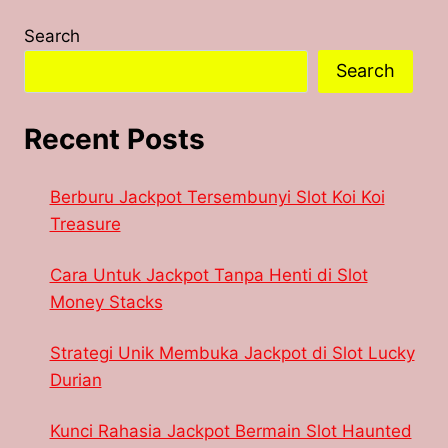
Search
Search
Recent Posts
Berburu Jackpot Tersembunyi Slot Koi Koi
Treasure
Cara Untuk Jackpot Tanpa Henti di Slot
Money Stacks
Strategi Unik Membuka Jackpot di Slot Lucky
Durian
Kunci Rahasia Jackpot Bermain Slot Haunted