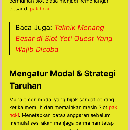
permainan slot biasa menjadi kemenangan
besar di
pak hoki
.
Baca Juga:
Teknik Menang
Besar di Slot Yeti Quest Yang
Wajib Dicoba
Mengatur Modal & Strategi
Taruhan
Manajemen modal yang bijak sangat penting
ketika memilih dan memainkan mesin Slot
pak
hoki
. Menetapkan batas anggaran sebelum
memulai sesi akan menjaga permainan tetap