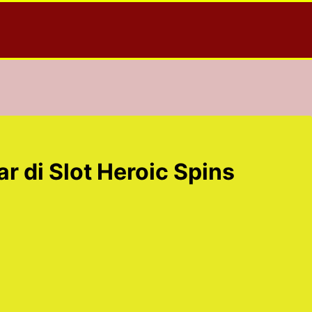
r di Slot Heroic Spins