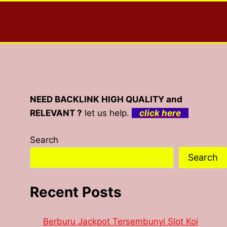
NEED BACKLINK HIGH QUALITY and
RELEVANT ?
let us help.
click here
Search
Search
Recent Posts
Berburu Jackpot Tersembunyi Slot Koi