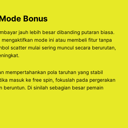
 Mode Bonus
embayar jauh lebih besar dibanding putaran biasa.
mengaktifkan mode ini atau membeli fitur tanpa
ol scatter mulai sering muncul secara berurutan,
ningkat.
n mempertahankan pola taruhan yang stabil
ika masuk ke free spin, fokuslah pada pergerakan
n beruntun. Di sinilah sebagian besar pemain