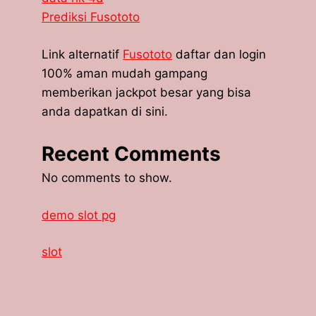
Prediksi Fusototo
Link alternatif
Fusototo
daftar dan login
100% aman mudah gampang
memberikan jackpot besar yang bisa
anda dapatkan di sini.
Recent Comments
No comments to show.
demo slot pg
slot