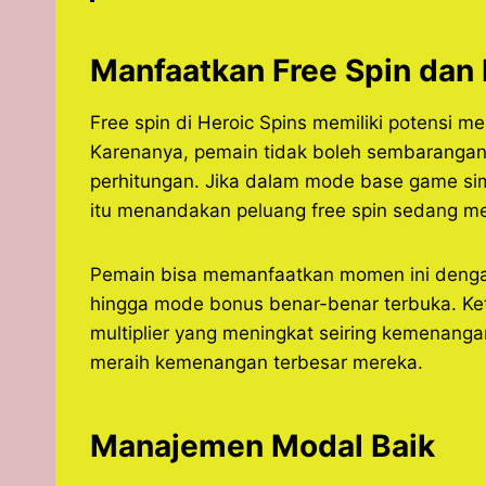
Manfaatkan Free Spin dan
Free spin di Heroic Spins memiliki potensi m
Karenanya, pemain tidak boleh sembarangan 
perhitungan. Jika dalam mode base game simb
itu menandakan peluang free spin sedang me
Pemain bisa memanfaatkan momen ini denga
hingga mode bonus benar-benar terbuka. Ket
multiplier yang meningkat seiring kemenanga
meraih kemenangan terbesar mereka.
Manajemen Modal Baik