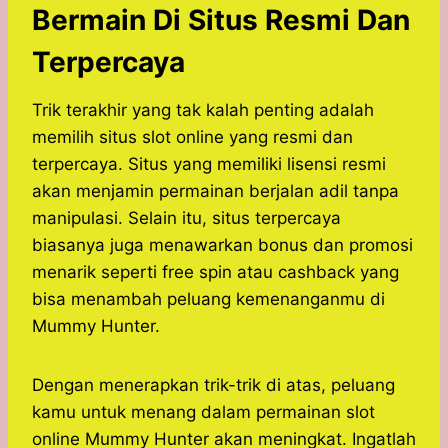
Bermain Di Situs Resmi Dan
Terpercaya
Trik terakhir yang tak kalah penting adalah
memilih situs slot online yang resmi dan
terpercaya. Situs yang memiliki lisensi resmi
akan menjamin permainan berjalan adil tanpa
manipulasi. Selain itu, situs terpercaya
biasanya juga menawarkan bonus dan promosi
menarik seperti free spin atau cashback yang
bisa menambah peluang kemenanganmu di
Mummy Hunter.
Dengan menerapkan trik-trik di atas, peluang
kamu untuk menang dalam permainan slot
online Mummy Hunter akan meningkat. Ingatlah