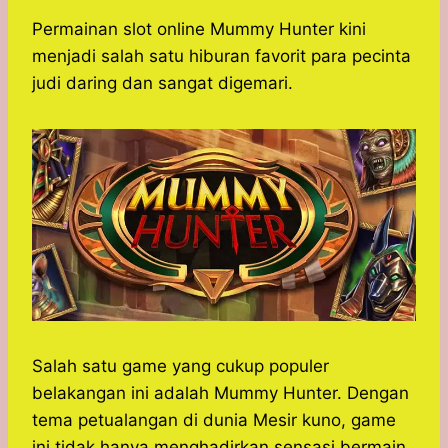
h
a
e
e
k
i
a
c
s
l
y
n
Permainan slot online Mummy Hunter kini
t
e
s
e
p
e
menjadi salah satu hiburan favorit para pecinta
s
b
e
g
e
judi daring dan sangat digemari.
A
o
n
r
p
o
g
a
p
k
e
m
r
Salah satu game yang cukup populer
belakangan ini adalah Mummy Hunter. Dengan
tema petualangan di dunia Mesir kuno, game
ini tidak hanya menghadirkan sensasi bermain