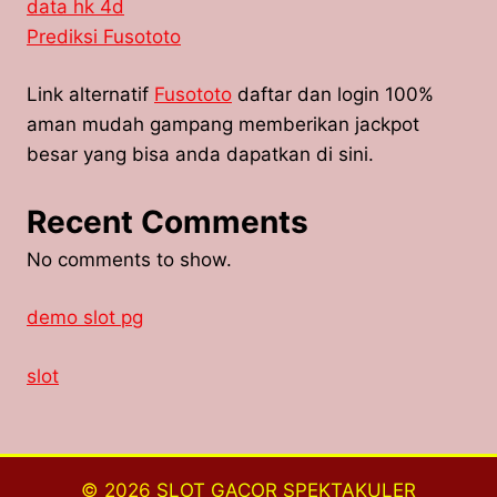
data hk 4d
Prediksi Fusototo
Link alternatif
Fusototo
daftar dan login 100%
aman mudah gampang memberikan jackpot
besar yang bisa anda dapatkan di sini.
Recent Comments
No comments to show.
demo slot pg
slot
© 2026
SLOT GACOR SPEKTAKULER