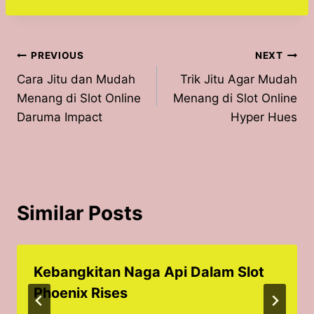
Post
PREVIOUS
NEXT
Cara Jitu dan Mudah
Trik Jitu Agar Mudah
navigation
Menang di Slot Online
Menang di Slot Online
Daruma Impact
Hyper Hues
Similar Posts
Kebangkitan Naga Api Dalam Slot
Phoenix Rises