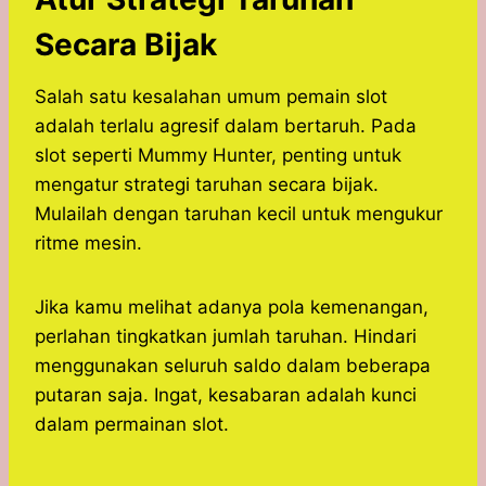
Secara Bijak
Salah satu kesalahan umum pemain slot
adalah terlalu agresif dalam bertaruh. Pada
slot seperti Mummy Hunter, penting untuk
mengatur strategi taruhan secara bijak.
Mulailah dengan taruhan kecil untuk mengukur
ritme mesin.
Jika kamu melihat adanya pola kemenangan,
perlahan tingkatkan jumlah taruhan. Hindari
menggunakan seluruh saldo dalam beberapa
putaran saja. Ingat, kesabaran adalah kunci
dalam permainan slot.