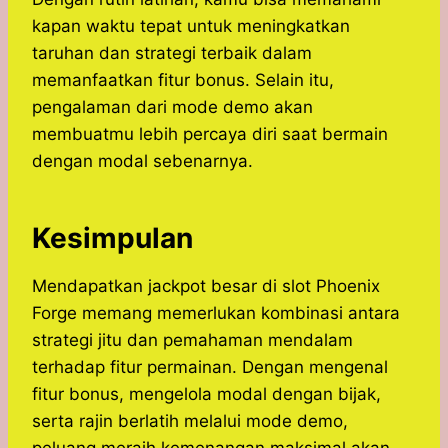
kapan waktu tepat untuk meningkatkan
taruhan dan strategi terbaik dalam
memanfaatkan fitur bonus. Selain itu,
pengalaman dari mode demo akan
membuatmu lebih percaya diri saat bermain
dengan modal sebenarnya.
Kesimpulan
Mendapatkan jackpot besar di slot Phoenix
Forge memang memerlukan kombinasi antara
strategi jitu dan pemahaman mendalam
terhadap fitur permainan. Dengan mengenal
fitur bonus, mengelola modal dengan bijak,
serta rajin berlatih melalui mode demo,