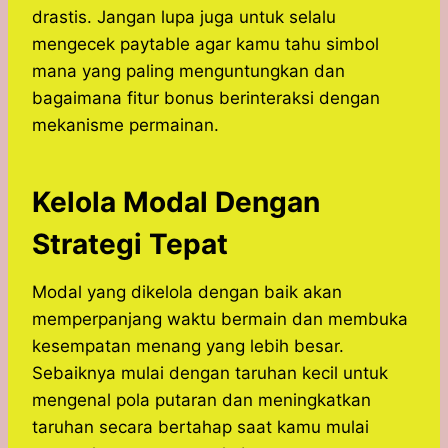
drastis. Jangan lupa juga untuk selalu
mengecek paytable agar kamu tahu simbol
mana yang paling menguntungkan dan
bagaimana fitur bonus berinteraksi dengan
mekanisme permainan.
Kelola Modal Dengan
Strategi Tepat
Modal yang dikelola dengan baik akan
memperpanjang waktu bermain dan membuka
kesempatan menang yang lebih besar.
Sebaiknya mulai dengan taruhan kecil untuk
mengenal pola putaran dan meningkatkan
taruhan secara bertahap saat kamu mulai