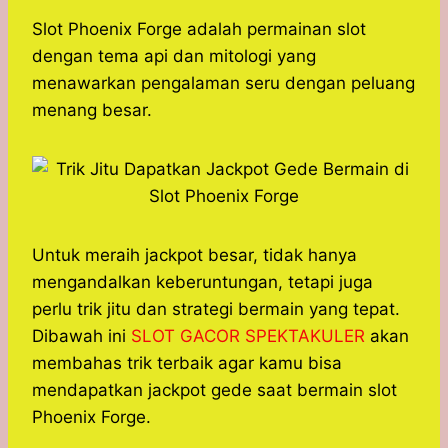
h
a
e
e
k
i
a
c
s
l
y
n
Slot Phoenix Forge adalah permainan slot
t
e
s
e
p
e
dengan tema api dan mitologi yang
s
b
e
g
e
menawarkan pengalaman seru dengan peluang
A
o
n
r
menang besar.
p
o
g
a
p
k
e
m
r
Untuk meraih jackpot besar, tidak hanya
mengandalkan keberuntungan, tetapi juga
perlu trik jitu dan strategi bermain yang tepat.
Dibawah ini
SLOT GACOR SPEKTAKULER
akan
membahas trik terbaik agar kamu bisa
mendapatkan jackpot gede saat bermain slot
Phoenix Forge.