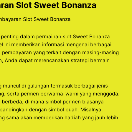
an Slot Sweet Bonanza
 penting dalam permainan slot Sweet Bonanza
el ini memberikan informasi mengenai berbagai
ai pembayaran yang terkait dengan masing-masing
, Anda dapat merencanakan strategi bermain
 muncul di gulungan termasuk berbagai jenis
ang, serta permen berwarna-warni yang menggoda.
ng berbeda, di mana simbol permen biasanya
ibandingkan dengan simbol buah. Misalnya,
ng sama akan memberikan hadiah yang jauh lebih