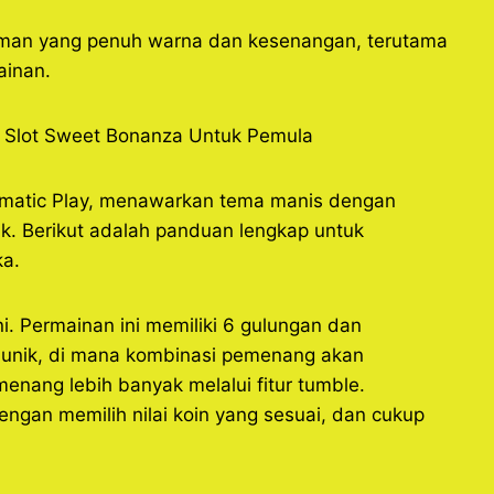
aman yang penuh warna dan kesenangan, terutama
ainan.
gmatic Play, menawarkan tema manis dengan
. Berikut adalah panduan lengkap untuk
a.
i. Permainan ini memiliki 6 gulungan dan
nik, di mana kombinasi pemenang akan
nang lebih banyak melalui fitur tumble.
gan memilih nilai koin yang sesuai, dan cukup