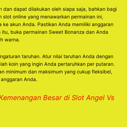
dan dapat dilakukan oleh siapa saja, bahkan bagi
 slot online yang menawarkan permainan ini,
 ke akun Anda. Pastikan Anda memiliki anggaran
ah itu, buka permainan Sweet Bonanza dan Anda
h warna.
ngaturan taruhan. Atur nilai taruhan Anda dengan
ah koin yang ingin Anda pertaruhkan per putaran.
an minimum dan maksimum yang cukup fleksibel,
 anggaran Anda.
Kemenangan Besar di Slot Angel Vs