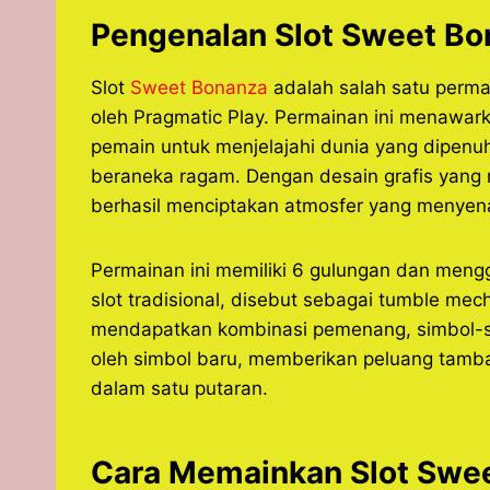
Pengenalan Slot Sweet Bo
Slot
Sweet Bonanza
adalah salah satu perma
oleh Pragmatic Play. Permainan ini menawa
pemain untuk menjelajahi dunia yang dipen
beraneka ragam. Dengan desain grafis yang 
berhasil menciptakan atmosfer yang menye
Permainan ini memiliki 6 gulungan dan men
slot tradisional, disebut sebagai tumble mec
mendapatkan kombinasi pemenang, simbol-si
oleh simbol baru, memberikan peluang tamb
dalam satu putaran.
Cara Memainkan Slot Swe