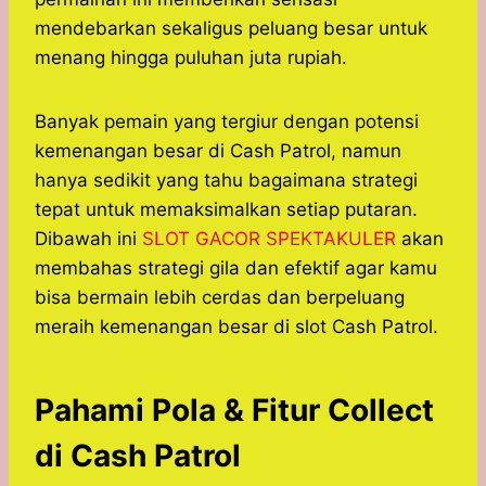
mendebarkan sekaligus peluang besar untuk
menang hingga puluhan juta rupiah.
Banyak pemain yang tergiur dengan potensi
kemenangan besar di Cash Patrol, namun
hanya sedikit yang tahu bagaimana strategi
tepat untuk memaksimalkan setiap putaran.
Dibawah ini
SLOT GACOR SPEKTAKULER
akan
membahas strategi gila dan efektif agar kamu
bisa bermain lebih cerdas dan berpeluang
meraih kemenangan besar di slot Cash Patrol.
Pahami Pola & Fitur Collect
di Cash Patrol