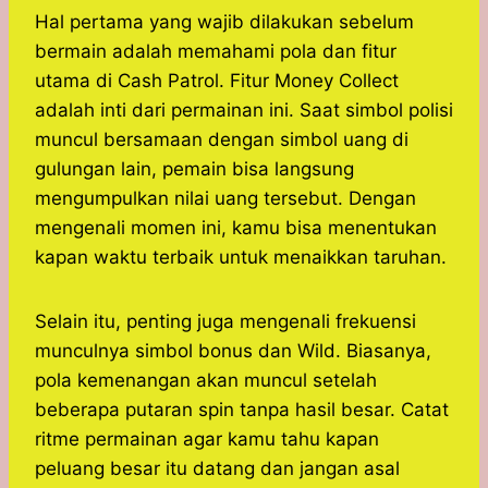
Hal pertama yang wajib dilakukan sebelum
bermain adalah memahami pola dan fitur
utama di Cash Patrol. Fitur Money Collect
adalah inti dari permainan ini. Saat simbol polisi
muncul bersamaan dengan simbol uang di
gulungan lain, pemain bisa langsung
mengumpulkan nilai uang tersebut. Dengan
mengenali momen ini, kamu bisa menentukan
kapan waktu terbaik untuk menaikkan taruhan.
Selain itu, penting juga mengenali frekuensi
munculnya simbol bonus dan Wild. Biasanya,
pola kemenangan akan muncul setelah
beberapa putaran spin tanpa hasil besar. Catat
ritme permainan agar kamu tahu kapan
peluang besar itu datang dan jangan asal