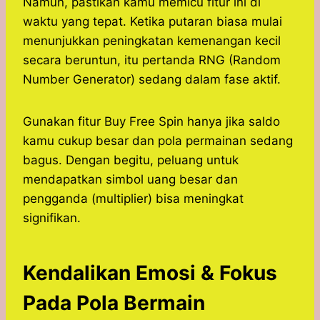
Namun, pastikan kamu memicu fitur ini di
waktu yang tepat. Ketika putaran biasa mulai
menunjukkan peningkatan kemenangan kecil
secara beruntun, itu pertanda RNG (Random
Number Generator) sedang dalam fase aktif.
Gunakan fitur Buy Free Spin hanya jika saldo
kamu cukup besar dan pola permainan sedang
bagus. Dengan begitu, peluang untuk
mendapatkan simbol uang besar dan
pengganda (multiplier) bisa meningkat
signifikan.
Kendalikan Emosi & Fokus
Pada Pola Bermain