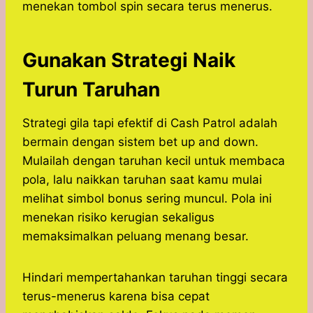
menekan tombol spin secara terus menerus.
Gunakan Strategi Naik
Turun Taruhan
Strategi gila tapi efektif di Cash Patrol adalah
bermain dengan sistem bet up and down.
Mulailah dengan taruhan kecil untuk membaca
pola, lalu naikkan taruhan saat kamu mulai
melihat simbol bonus sering muncul. Pola ini
menekan risiko kerugian sekaligus
memaksimalkan peluang menang besar.
Hindari mempertahankan taruhan tinggi secara
terus-menerus karena bisa cepat