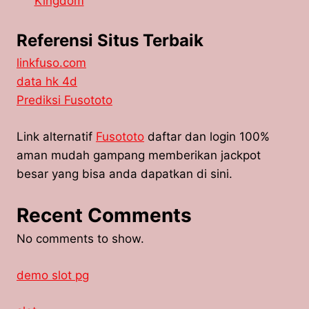
Kingdom
Referensi Situs Terbaik
linkfuso.com
data hk 4d
Prediksi Fusototo
Link alternatif
Fusototo
daftar dan login 100%
aman mudah gampang memberikan jackpot
besar yang bisa anda dapatkan di sini.
Recent Comments
No comments to show.
demo slot pg