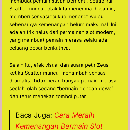
membuat pemain susah berhenti. Setiap kali
Scatter muncul, otak kita menerima dopamin,
memberi sensasi “cukup menang” walau
sebenarnya kemenangan belum maksimal. Ini
adalah trik halus dari permainan slot modern,
yang membuat pemain merasa selalu ada
peluang besar berikutnya.
Selain itu, efek visual dan suara petir Zeus
ketika Scatter muncul menambah sensasi
dramatis. Tidak heran banyak pemain merasa
seolah-olah sedang “bermain dengan dewa”
dan terus menekan tombol putar.
Baca Juga:
Cara Meraih
Kemenangan Bermain Slot