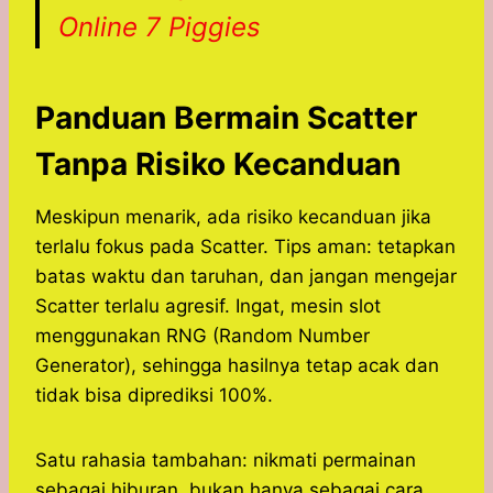
Online 7 Piggies
Panduan Bermain Scatter
Tanpa Risiko Kecanduan
Meskipun menarik, ada risiko kecanduan jika
terlalu fokus pada Scatter. Tips aman: tetapkan
batas waktu dan taruhan, dan jangan mengejar
Scatter terlalu agresif. Ingat, mesin slot
menggunakan RNG (Random Number
Generator), sehingga hasilnya tetap acak dan
tidak bisa diprediksi 100%.
Satu rahasia tambahan: nikmati permainan
sebagai hiburan, bukan hanya sebagai cara