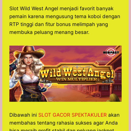
h
a
e
e
k
i
a
c
s
l
y
n
Slot Wild West Angel menjadi favorit banyak
t
e
s
e
p
e
pemain karena mengusung tema koboi dengan
s
b
e
g
e
RTP tinggi dan fitur bonus melimpah yang
A
o
n
r
membuka peluang menang besar.
p
o
g
a
p
k
e
m
r
Dibawah ini
SLOT GACOR SPEKTAKULER
akan
membahas tentang rahasia sukses agar Anda
bisa meraih profit stabil dan peluang jackpot