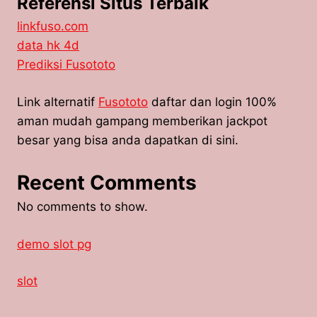
Referensi Situs Terbaik
linkfuso.com
data hk 4d
Prediksi Fusototo
Link alternatif
Fusototo
daftar dan login 100%
aman mudah gampang memberikan jackpot
besar yang bisa anda dapatkan di sini.
Recent Comments
No comments to show.
demo slot pg
slot