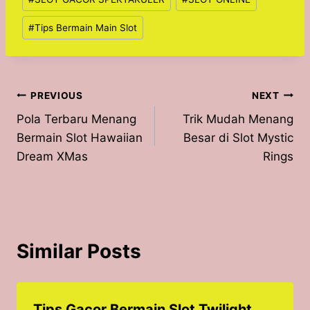
#
Tips Bermain Main Slot
Post
PREVIOUS
NEXT
Pola Terbaru Menang
Trik Mudah Menang
navigation
Bermain Slot Hawaiian
Besar di Slot Mystic
Dream XMas
Rings
Similar Posts
Tips Gacor Bermain Slot Twilight