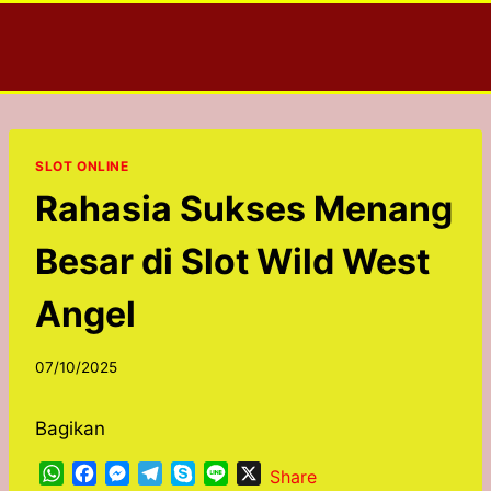
Skip
to
content
SLOT ONLINE
Rahasia Sukses Menang
Besar di Slot Wild West
Angel
07/10/2025
Bagikan
W
F
M
T
S
L
X
Share