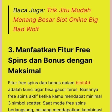
Baca Juga:
Trik Jitu Mudah
Menang Besar Slot Online Big
Bad Wolf
3. Manfaatkan Fitur Free
Spins dan Bonus dengan
Maksimal
Fitur free spins dan bonus dalam
bibit4d
adalah kunci agar bisa gacor terus. Biasanya
free spins aktif ketika kamu mendapat minimal
3 simbol scatter. Saat mode free spins
berlangsung, peluang mendapatkan kombinasi