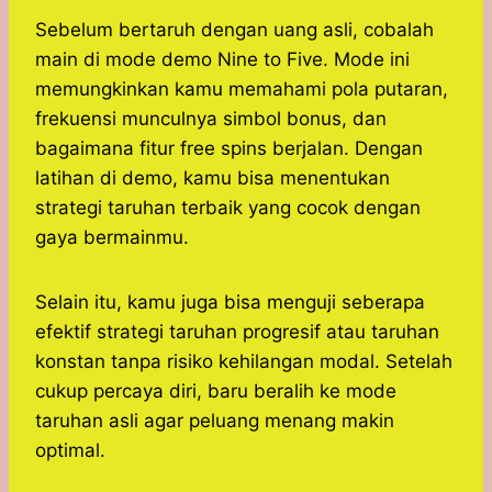
Sebelum bertaruh dengan uang asli, cobalah
main di mode demo Nine to Five. Mode ini
memungkinkan kamu memahami pola putaran,
frekuensi munculnya simbol bonus, dan
bagaimana fitur free spins berjalan. Dengan
latihan di demo, kamu bisa menentukan
strategi taruhan terbaik yang cocok dengan
gaya bermainmu.
Selain itu, kamu juga bisa menguji seberapa
efektif strategi taruhan progresif atau taruhan
konstan tanpa risiko kehilangan modal. Setelah
cukup percaya diri, baru beralih ke mode
taruhan asli agar peluang menang makin
optimal.