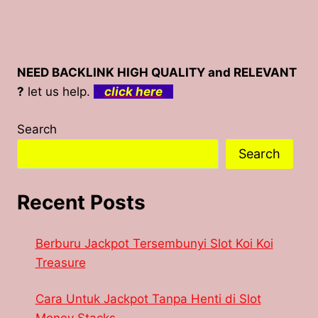
NEED BACKLINK HIGH QUALITY and RELEVANT
?
let us help.
click here
Search
Search
Recent Posts
Berburu Jackpot Tersembunyi Slot Koi Koi
Treasure
Cara Untuk Jackpot Tanpa Henti di Slot
Money Stacks