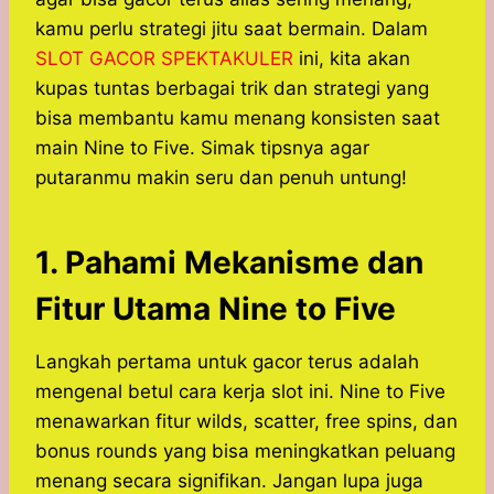
kamu perlu strategi jitu saat bermain. Dalam
SLOT GACOR SPEKTAKULER
ini, kita akan
kupas tuntas berbagai trik dan strategi yang
bisa membantu kamu menang konsisten saat
main Nine to Five. Simak tipsnya agar
putaranmu makin seru dan penuh untung!
1. Pahami Mekanisme dan
Fitur Utama Nine to Five
Langkah pertama untuk gacor terus adalah
mengenal betul cara kerja slot ini. Nine to Five
menawarkan fitur wilds, scatter, free spins, dan
bonus rounds yang bisa meningkatkan peluang
menang secara signifikan. Jangan lupa juga